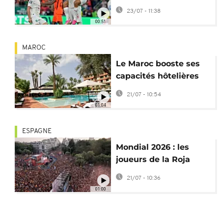
Fulham et s'engage
23/07 - 11:38
avec Ipswich
00:51
MAROC
Le Maroc booste ses
capacités hôtelières
avant la Coupe du
21/07 - 10:54
monde 2030
01:04
ESPAGNE
Mondial 2026 : les
joueurs de la Roja
accueillis en héros à
21/07 - 10:36
Madrid
01:00