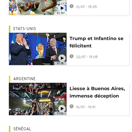
France lors d'un
21/07 - 15:35
match fou à 10 buts
01:19
ETATS-UNIS
Trump et Infantino se
félicitent
mutuellement du
22/07 - 15:05
"succès" du Mondial
01:36
2026
ARGENTINE
Liesse à Buenos Aires,
immense déception
aux îles Malouines
16/07 - 10:31
après la victoire de
01:00
l'Argentine
SÉNÉGAL