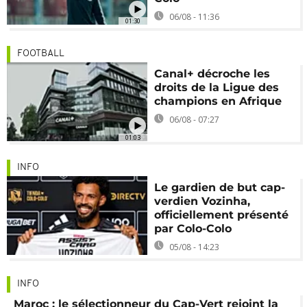
06/08 - 11:36
01:30
FOOTBALL
Canal+ décroche les
droits de la Ligue des
champions en Afrique
06/08 - 07:27
01:03
INFO
Le gardien de but cap-
verdien Vozinha,
officiellement présenté
par Colo-Colo
05/08 - 14:23
INFO
Maroc : le sélectionneur du Cap-Vert rejoint la