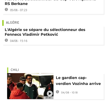
RS Berkane
05/08 - 07:23
ALGÉRIE
L'Algérie se sépare du sélectionneur des
Fennecs Vladimir Petković
04/08 - 15:16
CHILI
Le gardien cap-
verdien Vozinha arrive
au Chili pour rejoindre
04/08 - 10:18
Colo-Colo
01:47