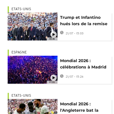
ETATS-UNIS
Trump et Infantino
hués lors de la remise
de la Coupe du Monde
21/07 - 15:03
2026 à l'Espagne
00:46
ESPAGNE
Mondial 2026 :
célébrations à Madrid
après la victoire de
21/07 - 15:26
l'Espagne
01:06
ETATS-UNIS
Mondial 2026 :
l'Angleterre bat la