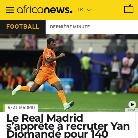
Passer
au
contenu
principal
FOOTBALL
DERNIÈRE MINUTE
REAL MADRID
00:52
Le Real Madrid
s’apprête à recruter Yan
Diomandé pour 140