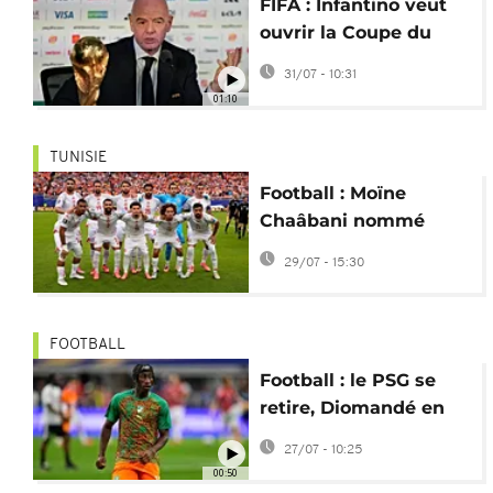
FIFA : Infantino veut
ouvrir la Coupe du
monde aux
31/07 - 10:31
investisseurs privés
01:10
TUNISIE
Football : Moïne
Chaâbani nommé
sélectionneur de la
29/07 - 15:30
Tunisie
FOOTBALL
Football : le PSG se
retire, Diomandé en
route vers le Real
27/07 - 10:25
Madrid
00:50