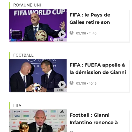
ROYAUME-UNI
FIFA : le Pays de
Galles retire son
soutien à la réélection
03/08 - 11:43
de Gianni Infantino
01:09
FOOTBALL
FIFA : l'UEFA appelle à
la démission de Gianni
Infantino
03/08 - 10:18
01:10
FIFA
Football : Gianni
Infantino renonce à
son projet controversé