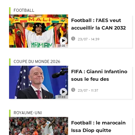
FOOTBALL
Football : l'AES veut
accueillir la CAN 2032
malgré la crise
23/07 - 14:39
sécuritaire
01:08
COUPE DU MONDE 2026
FIFA : Gianni Infantino
sous le feu des
critiques après le
23/07 - 11:37
Mondial
01:03
ROYAUME-UNI
Football : le marocain
Issa Diop quitte