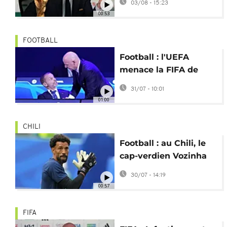
03/08 - 15:23
00:53
FOOTBALL
Football : l'UEFA
menace la FIFA de
boycotter la Coupe du
31/07 - 10:01
Monde
01:00
CHILI
Football : au Chili, le
cap-verdien Vozinha
pourrait renoncer à
30/07 - 14:19
son surnom
00:57
FIFA