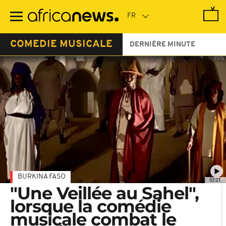
Passer
au
contenu
principal
COMEDIE MUSICALE
DERNIÈRE MINUTE
BURKINA FASO
02:21
"Une Veillée au Sahel",
lorsque la comédie
musicale combat le