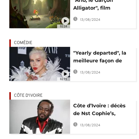
"Arlo, le Garçon
Alligator", film
d'animation musical
13/08/2024
02:24
COMÉDIE
"Yearly departed", la
meilleure façon de
dire adieu à 2020
13/08/2024
02:15
CÔTE D'IVOIRE
Côte d’Ivoire : décès
de Nst Cophie’s,
vedette de la musique
13/08/2024
africaine dans les
années 1980 et 1990