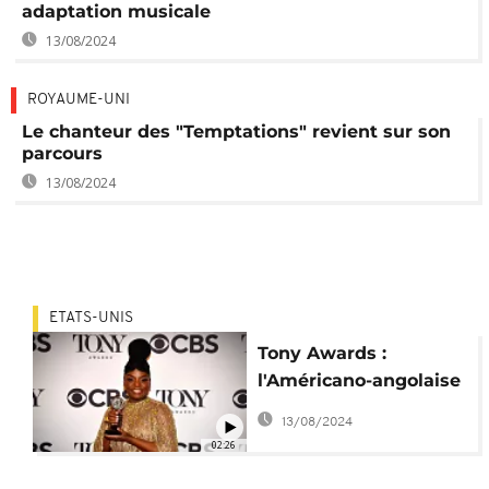
adaptation musicale
13/08/2024
ROYAUME-UNI
Le chanteur des "Temptations" revient sur son
parcours
13/08/2024
ETATS-UNIS
Tony Awards :
l'Américano-angolaise
Joaquina Kalukango
13/08/2024
perce à Broadway
02:26