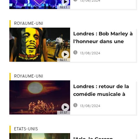
13/08/2024
gloire
02:23
ROYAUME-UNI
Londres : Bob Marley à
l'honneur dans une
comédie musicale
13/08/2024
02:11
ROYAUME-UNI
Londres : retour de la
comédie musicale à
succès "Le Prince
13/08/2024
d'Egypte"
01:57
ETATS-UNIS