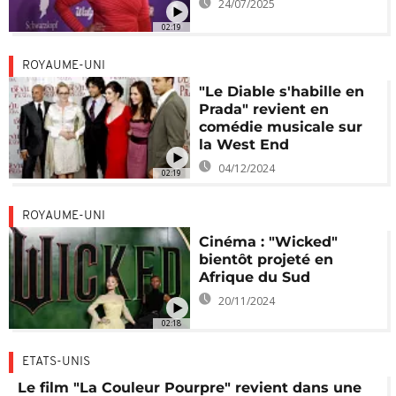
24/07/2025
02:19
ROYAUME-UNI
"Le Diable s'habille en
Prada" revient en
comédie musicale sur
la West End
04/12/2024
02:19
ROYAUME-UNI
Cinéma : "Wicked"
bientôt projeté en
Afrique du Sud
20/11/2024
02:18
ETATS-UNIS
Le film "La Couleur Pourpre" revient dans une