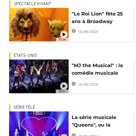
SPECTACLE VIVANT
"Le Roi Lion" fête 25
ans à Broadway
13/08/2024
02:24
ETATS-UNIS
"MJ the Musical" : la
comédie musicale
controversée sur
13/08/2024
Michael Jackson
02:21
SÉRIE TÉLÉ
La série musicale
"Queens", ou la
reconquête de la