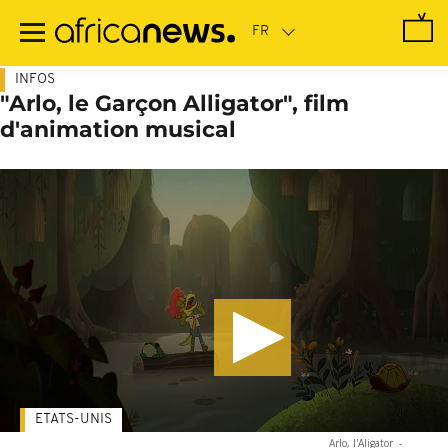
Passer
au
contenu
principal
INFOS
"Arlo, le Garçon Alligator", film
d'animation musical
ETATS-UNIS
Arlo, l'Aligator
-