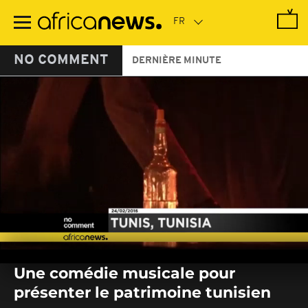
Passer
au
contenu
principal
NO COMMENT
DERNIÈRE MINUTE
0
seconds
Une comédie musicale pour
of
0
présenter le patrimoine tunisien
seconds