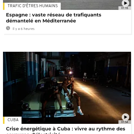
TRAFIC D'ÊTRES HUMAINS
01:18
Espagne : vaste réseau de trafiquants
démantelé en Méditerranée
Il y a 6 heures
CUBA
01:54
Crise énergétique à Cuba : vivre au rythme des