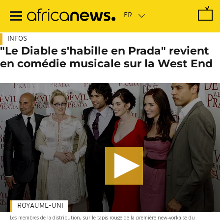
Passer
au
contenu
principal
INFOS
"Le Diable s'habille en Prada" revient
en comédie musicale sur la West End
ROYAUME-UNI
Les membres de la distribution, sur le tapis rouge de la première new-yorkaise du