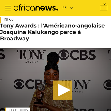
Passer
au
contenu
principal
INFOS
Tony Awards : l'Américano-angolaise
Joaquina Kalukango perce à
Broadway
ETATS-UNIS