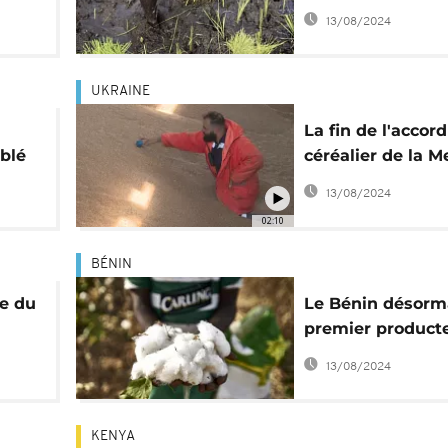
agricoles pour p
13/08/2024
ses stocks
UKRAINE
La fin de l'accord
 blé
céréalier de la M
et son impact en
13/08/2024
Afrique
02:10
BÉNIN
ue du
Le Bénin désorm
premier product
coton en Afrique
13/08/2024
KENYA