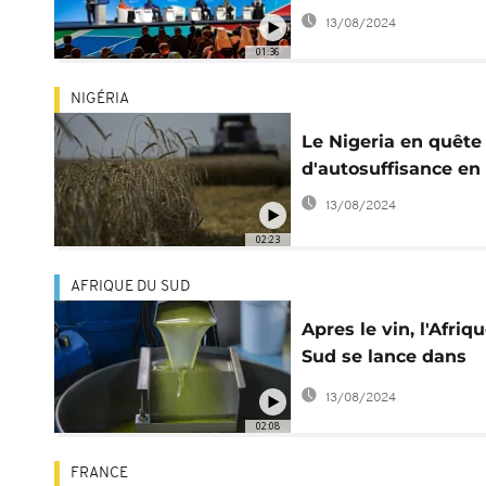
tonnes de céréales
13/08/2024
01:36
NIGÉRIA
Le Nigeria en quête
d'autosuffisance en
13/08/2024
02:23
AFRIQUE DU SUD
Apres le vin, l'Afriq
Sud se lance dans
l'huile d'olive
13/08/2024
02:08
FRANCE