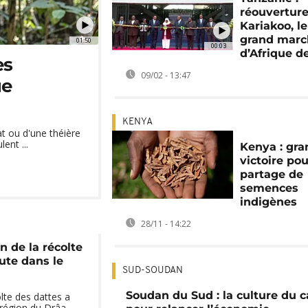
réouvertur
Kariakoo, le
grand marc
01:50
00:03
d’Afrique de
es
09/02 - 13:47
ue
KENYA
at ou d'une théière
ent ...
Kenya : gr
victoire pou
partage de
semences
indigènes
28/11 - 14:22
n de la récolte
ute dans le
SUD-SOUDAN
Soudan du Sud : la culture du c
lte des dattes a
région du Drâa-