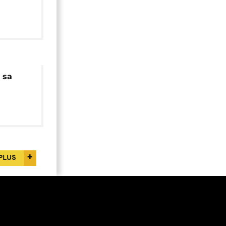
pénurie
 sa
PLUS