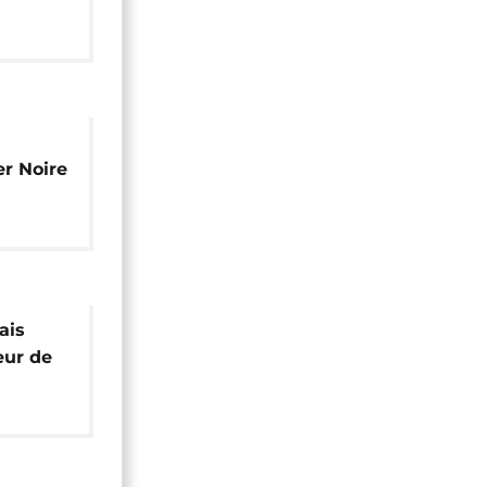
réserver
er Noire
ais
eur de