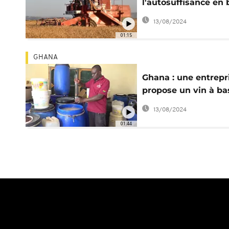
l'autosuffisance en 
dur
13/08/2024
01:15
GHANA
Ghana : une entrepr
propose un vin à ba
de cacao
13/08/2024
01:44