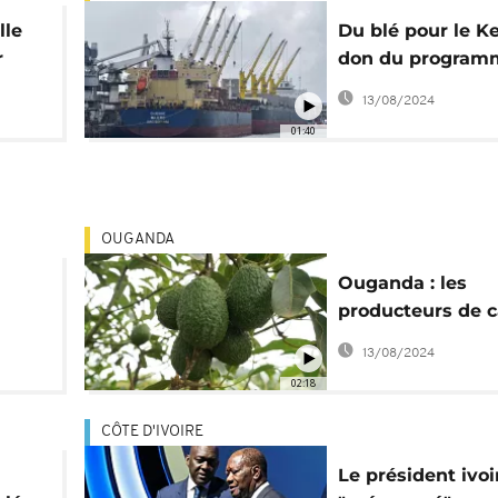
lle
Du blé pour le K
r
don du program
e ?
"Grain From Ukra
13/08/2024
01:40
OUGANDA
Ouganda : les
producteurs de 
sucre passent à l
13/08/2024
Hass
02:18
CÔTE D'IVOIRE
Le président ivoi