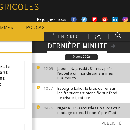
GRICOLES
Rejoignez-nous
AMMES
PODCAST
EN DIRECT
DERNIÈRE MINUTE
9 août 2026
 : le
Japon - Nagasaki : 81 ans après,
12:09
ent
l’appel à un monde sans armes
nucléaires
nt
t
Espagne-Italie : le bras de fer sur
10:57
les frontières s’intensifie sur fond
de crise migratoire
Nigeria : 1 500 couples unis lors d’un
09:46
mariage collectif financé par l’État
PUBLICITÉ