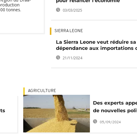
pour relancer l’économie
production
000 tonnes.
03/03/2025
SIERRA LEONE
La Sierra Leone veut réduire sa
dépendance aux importations d
21/11/2024
AGRICULTURE
Des experts appe
ts
de nouvelles pol
agroalimentaires
05/09/2024
africaines