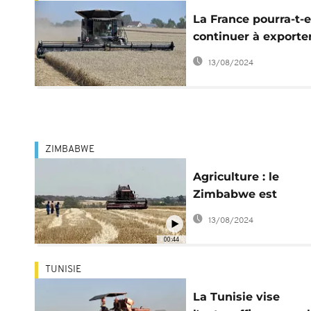
La France pourra-t-e
continuer à exporte
son blé vers l'Afriqu
13/08/2024
ZIMBABWE
Agriculture : le
Zimbabwe est
autosuffisant en blé
13/08/2024
00:44
TUNISIE
La Tunisie vise