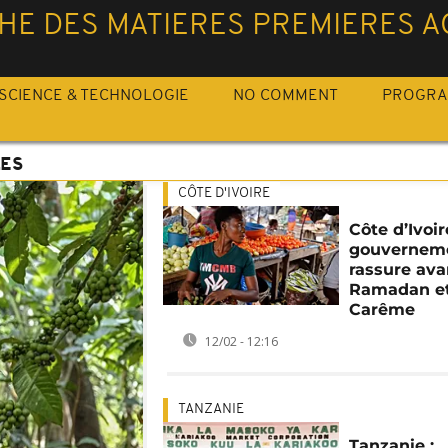
HE DES MATIERES PREMIERES A
SCIENCE & TECHNOLOGIE
NO COMMENT
PROGR
LES
CÔTE D'IVOIRE
Côte d’Ivoire
gouvernem
rassure ava
Ramadan e
Carême
12/02 - 12:16
TANZANIE
Tanzanie :