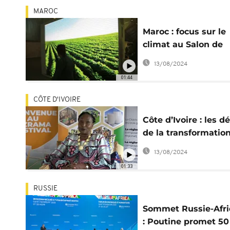
MAROC
Maroc : focus sur le
climat au Salon de
l'Agriculture
13/08/2024
01:44
CÔTE D'IVOIRE
Côte d’Ivoire : les dé
de la transformatio
produits agro-pasto
13/08/2024
01:33
RUSSIE
Sommet Russie-Afr
: Poutine promet 5