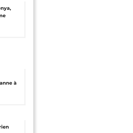
enya,
me
ine"
canne à
'avocat
rien