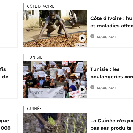
CÔTE D'IVOIRE
Côte d'Ivoire : h
et maladies affec
récolte de cacao
13/08/2024
01:53
TUNISIE
fis
Tunisie : les
n de
boulangeries con
raux
fin des subventi
13/08/2024
la farine
01:17
GUINÉE
ique
La Guinée n'expo
0 000
pas ses produits