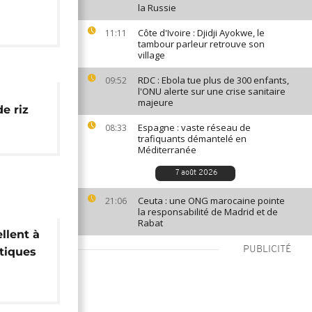
la Russie
Côte d'Ivoire : Djidji Ayokwe, le
11:11
tambour parleur retrouve son
village
RDC : Ebola tue plus de 300 enfants,
09:52
l'ONU alerte sur une crise sanitaire
majeure
e riz
Espagne : vaste réseau de
08:33
trafiquants démantelé en
Méditerranée
7 août 2026
Ceuta : une ONG marocaine pointe
21:06
la responsabilité de Madrid et de
Rabat
llent à
PUBLICITÉ
itiques