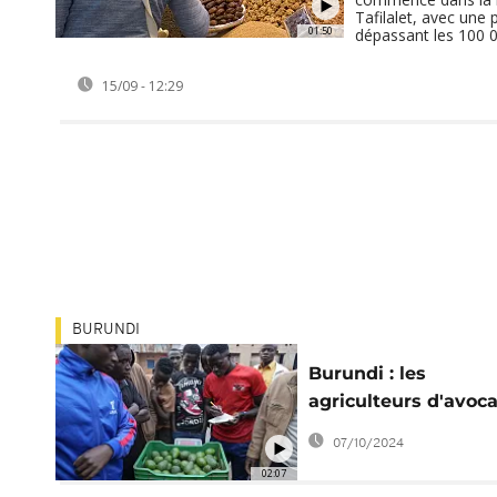
Tafilalet, avec une 
01:50
dépassant les 100 
15/09 - 12:29
BURUNDI
Burundi : les
agriculteurs d'avoca
s'associent en
07/10/2024
coopérative
02:07