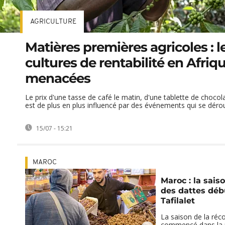
AGRICULTURE
Matières premières agricoles : l
cultures de rentabilité en Afriq
menacées
Le prix d'une tasse de café le matin, d'une tablette de chocol
est de plus en plus influencé par des événements qui se déroul
15/07 - 15:21
MAROC
Maroc : la saiso
des dattes déb
Tafilalet
La saison de la réco
commencé dans la 