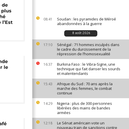
e de
 plus
hé
Soudan : les pyramides de Méroé
08:41
 l’Est
abandonnées à la guerre
8 août 2026
Sénégal : 71 hommes inculpés dans
17:10
le cadre du durcissement de la
répression de l’homosexualité
ande
Burkina Faso : le Vibra-Signe, une
16:37
r le
technique qui fait danser les sourds
et malentendants
Afrique du Sud : 70 ans après la
15:43
marche des femmes, le combat
continue
Nigeria : plus de 300 personnes
14:29
libérées des mains de bandes
armées
Le Sénat américain vote un
12:18
afé
nouveau train de sanctions contre