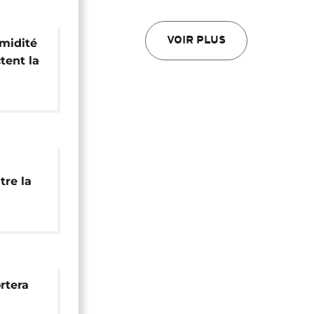
VOIR PLUS
umidité
tent la
tre la
ons sur
rtera