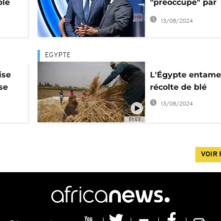
blé
"préoccupé" par
l'inflation et la 
13/08/2024
de blé
EGYPTE
ise
L'Égypte entame
se
récolte de blé
13/08/2024
01:03
VOIR 