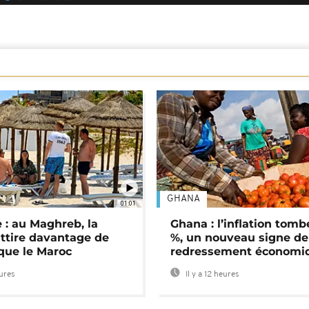
GHANA
01:01
 : au Maghreb, la
Ghana : l’inflation tomb
attire davantage de
%, un nouveau signe de
 que le Maroc
redressement économi
eures
Il y a 12 heures