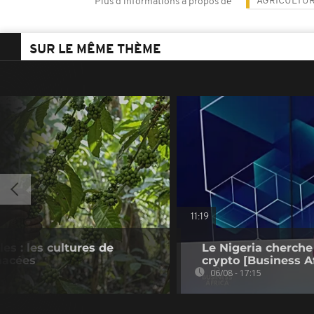
AGRICULTU
Plus d'informations à propos de
SUR LE MÊME THÈME
11:19
es : les cultures de
Le Nigeria cherche
nacées
crypto [Business Af
06/08 - 17:15