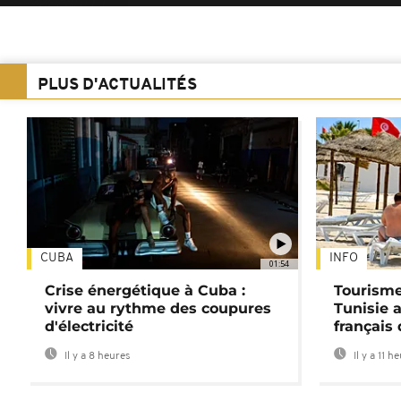
PLUS D'ACTUALITÉS
CUBA
INFO
01:54
Crise énergétique à Cuba :
Tourisme
vivre au rythme des coupures
Tunisie 
d'électricité
français
Il y a 8 heures
Il y a 11 h