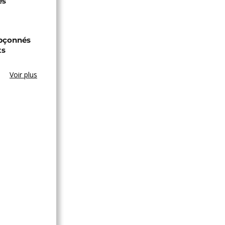
es
upçonnés
ts
Voir plus