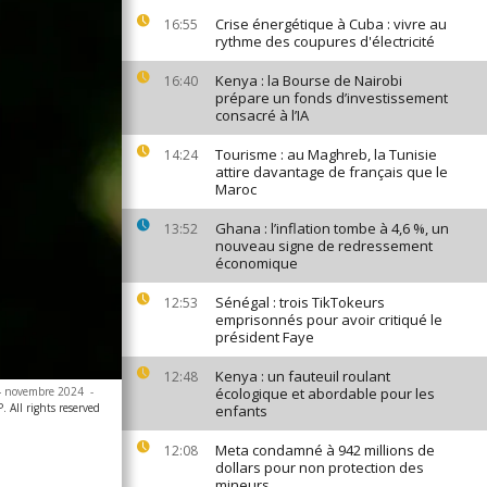
Crise énergétique à Cuba : vivre au
16:55
rythme des coupures d'électricité
Kenya : la Bourse de Nairobi
16:40
prépare un fonds d’investissement
consacré à l’IA
Tourisme : au Maghreb, la Tunisie
14:24
attire davantage de français que le
Maroc
Ghana : l’inflation tombe à 4,6 %, un
13:52
nouveau signe de redressement
économique
Sénégal : trois TikTokeurs
12:53
emprisonnés pour avoir critiqué le
président Faye
Kenya : un fauteuil roulant
12:48
 14 novembre 2024
-
écologique et abordable pour les
 All rights reserved
enfants
Meta condamné à 942 millions de
12:08
dollars pour non protection des
mineurs