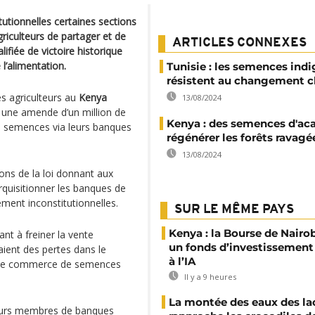
utionnelles certaines sections
riculteurs de partager et de
ARTICLES CONNEXES
fiée de victoire historique
 l’alimentation.
Tunisie : les semences ind
résistent au changement c
s agriculteurs au
Kenya
13/08/2024
 une amende d’un million de
Kenya : des semences d'ac
es semences via leurs banques
régénérer les forêts ravagé
13/08/2024
ons de la loi donnant aux
quisitionner les banques de
ment inconstitutionnelles.
SUR LE MÊME PAYS
Kenya : la Bourse de Nairo
nt à freiner la vente
un fonds d’investissement
aient des pertes dans le
à l’IA
ifs de commerce de semences
Il y a 9 heures
La montée des eaux des la
lteurs membres de banques