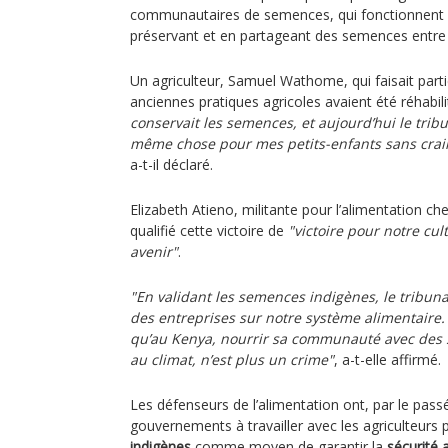
communautaires de semences, qui fonctionnent 
préservant et en partageant des semences entre 
Un agriculteur, Samuel Wathome, qui faisait parti
anciennes pratiques agricoles avaient été réhabil
conservait les semences, et aujourd’hui le tribu
même chose pour mes petits-enfants sans craind
a-t-il déclaré.
Elizabeth Atieno, militante pour l’alimentation c
qualifié cette victoire de
"victoire pour notre cul
avenir"
.
"En validant les semences indigènes, le tribuna
des entreprises sur notre système alimentaire
qu’au Kenya, nourrir sa communauté avec des 
au climat, n’est plus un crime"
, a-t-elle affirmé.
Les défenseurs de l’alimentation ont, par le pass
gouvernements à travailler avec les agriculteurs 
indigènes
comme moyen de garantir la
sécurité 