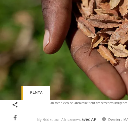
KENYA
Un technicien de laboratoire tient des semences indigènes
avec AP
Dernière MA
By Rédaction Africanews