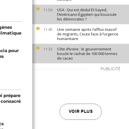
USA : Qui est Abdul El-Sayed,
11:56
l’Américano-Égyptien qui bouscule
les démocrates ?
igènes
Une semaine après l’afflux massif
11:45
limatique
de migrants, Ceuta face à l’urgence
humanitaire
Côte d’Ivoire : le gouvernement
11:33
acia pour
boucle le rachat de 100 000 tonnes
es
de cacao
PUBLICITÉ
bi prépare
 consacré
VOIR PLUS
cs