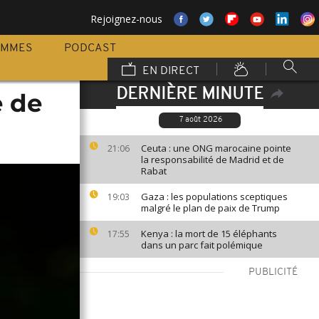
Rejoignez-nous
AMMES
PODCAST
EN DIRECT
DERNIÈRE MINUTE
e de
7 août 2026
Ceuta : une ONG marocaine pointe
21:06
la responsabilité de Madrid et de
Rabat
Gaza : les populations sceptiques
19:03
malgré le plan de paix de Trump
Kenya : la mort de 15 éléphants
17:55
dans un parc fait polémique
PUBLICITÉ