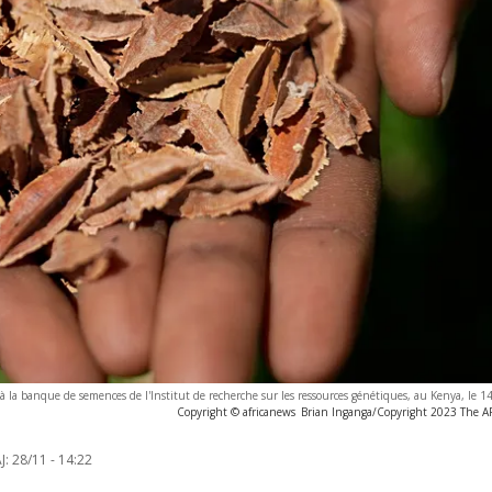
 à la banque de semences de l'Institut de recherche sur les ressources génétiques, au Kenya, le
Copyright © africanews
Brian Inganga/Copyright 2023 The AP.
J:
28/11 - 14:22