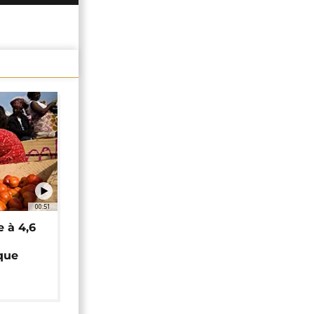
00:51
e à 4,6
que