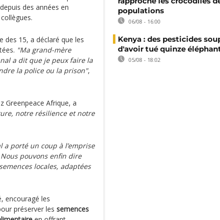
rapproche les crocodiles d
depuis des années en
populations
collègues.
06/08 - 16:00
Kenya : des pesticides so
e des 15, a déclaré que les
d'avoir tué quinze éléphan
itées.
"Ma grand-mère
nal a dit que je peux faire la
05/08 - 18:02
re la police ou la prison"
,
hez Greenpeace Afrique, a
ture, notre résilience et notre
l a porté un coup à l’emprise
. Nous pouvons enfin dire
semences locales, adaptées
é, encouragé les
pour préserver les
semences
alimentaire
en offrant