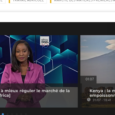
RE
TRAVAIL AGRICOLE
MARCHÉ DES MATIÈRES PREMIÈRES 
01:07
 à mieux réguler le marché de la
Kenya : la 
rica]
empoissonn
31/07 - 18:41