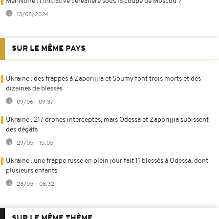
Mer Noire : l'initiative céréalière sous la coupe de Moscou ?
13/08/2024
SUR LE MÊME PAYS
Ukraine : des frappes à Zaporijjia et Soumy font trois morts et des
dizaines de blessés
09/06 - 09:37
Ukraine : 217 drones interceptés, mais Odessa et Zaporijjia subissent
des dégâts
29/05 - 15:05
Ukraine : une frappe russe en plein jour fait 11 blessés à Odessa, dont
plusieurs enfants
28/05 - 08:32
SUR LE MÊME THÈME