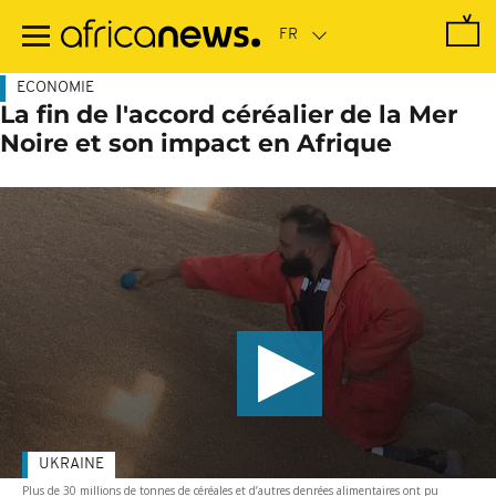
Passer
au
contenu
principal
ECONOMIE
La fin de l'accord céréalier de la Mer
Noire et son impact en Afrique
UKRAINE
Plus de 30 millions de tonnes de céréales et d’autres denrées alimentaires ont pu