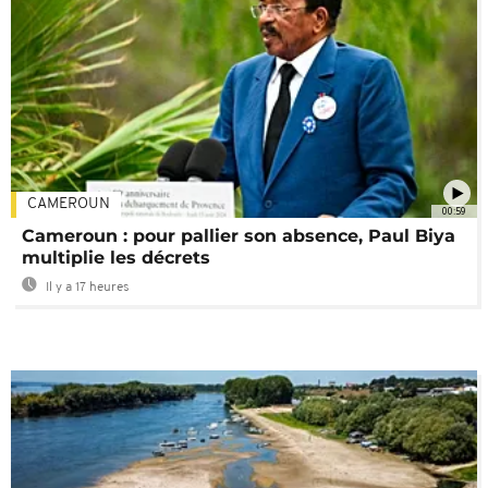
CAMEROUN
00:59
Cameroun : pour pallier son absence, Paul Biya
multiplie les décrets
Il y a 17 heures