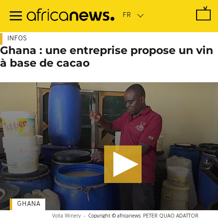
Passer
au
contenu
principal
INFOS
Ghana : une entreprise propose un vin
à base de cacao
GHANA
Volta Winery
-
Copyright © africanews
PETER QUAO ADATTOR