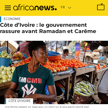
Passer
au
contenu
principal
ECONOMIE
Côte d’Ivoire : le gouvernement
rassure avant Ramadan et Carême
CÔTE D'IVOIRE
Une femme prépare un repas pour un client sur le plus grand marché local