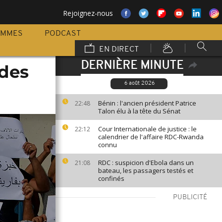
Rejoignez-nous
AMMES
PODCAST
EN DIRECT
DERNIÈRE MINUTE
 des
6 août 2026
Bénin : l'ancien président Patrice
22:48
Talon élu à la tête du Sénat
Cour Internationale de justice : le
22:12
calendrier de l'affaire RDC-Rwanda
connu
RDC : suspicion d'Ebola dans un
21:08
bateau, les passagers testés et
confinés
PUBLICITÉ