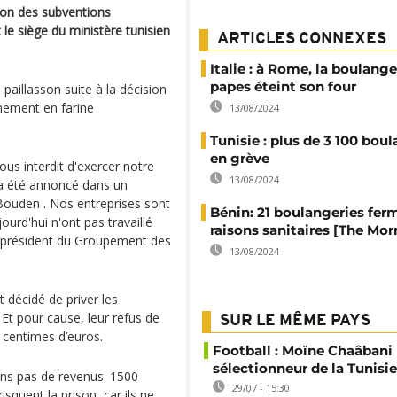
ion des subventions
le siège du ministère tunisien
ARTICLES CONNEXES
Italie : à Rome, la boulange
papes éteint son four
 paillasson suite à la décision
nement en farine
13/08/2024
Tunisie : plus de 3 100 bou
en grève
ous interdit d'exercer notre
13/08/2024
a a été annoncé dans un
ouden . Nos entreprises sont
Bénin: 21 boulangeries fer
rd'hui n'ont pas travaillé
raisons sanitaires [The Mor
 président du Groupement des
13/08/2024
 décidé de priver les
Et pour cause, leur refus de
SUR LE MÊME PAYS
 centimes d’euros.
Football : Moïne Chaâban
sélectionneur de la Tunisie
vons pas de revenus. 1500
29/07 - 15:30
squent la prison, car ils ne