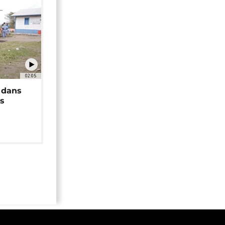
02:05
 dans
rs