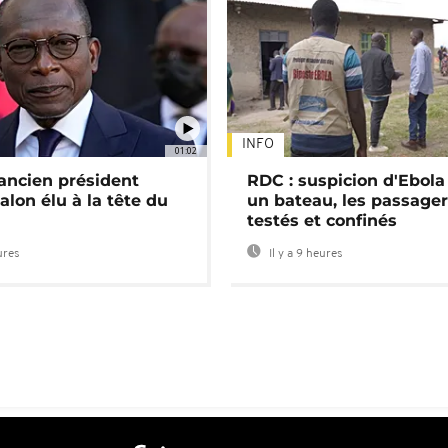
INFO
01:02
'ancien président
RDC : suspicion d'Ebola
alon élu à la tête du
un bateau, les passage
testés et confinés
ures
Il y a 9 heures