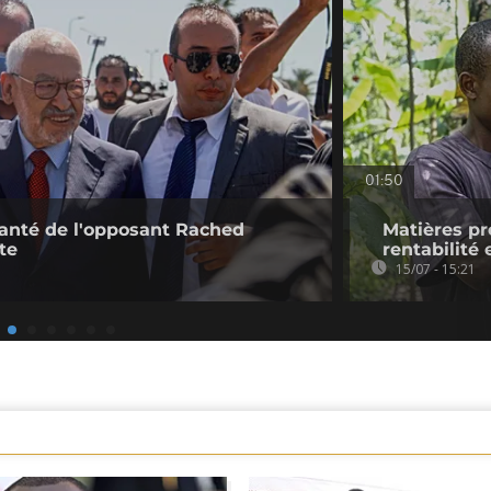
01:50
 santé de l'opposant Rached
Matières pr
te
rentabilité
15/07 - 15:21