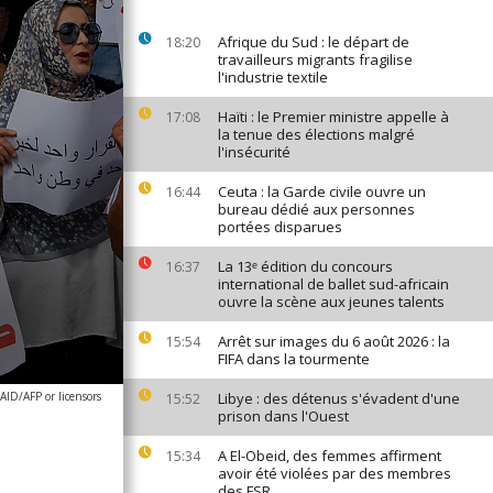
Afrique du Sud : le départ de
18:20
travailleurs migrants fragilise
l'industrie textile
Haïti : le Premier ministre appelle à
17:08
la tenue des élections malgré
l'insécurité
Ceuta : la Garde civile ouvre un
16:44
bureau dédié aux personnes
portées disparues
La 13ᵉ édition du concours
16:37
international de ballet sud-africain
ouvre la scène aux jeunes talents
Arrêt sur images du 6 août 2026 : la
15:54
FIFA dans la tourmente
AID/AFP or licensors
Libye : des détenus s'évadent d'une
15:52
prison dans l'Ouest
A El-Obeid, des femmes affirment
15:34
avoir été violées par des membres
des FSR