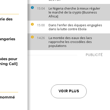
Le Nigeria cherche à mieux réguler
15:04
le marché de la crypto [Business
Africa]
rie des
Dans l'enfer des équipes engagées
15:00
dans la lutte contre Ebola
La montée des eaux des lacs
14:26
langeries
rapproche les crocodiles des
populations
PUBLICITÉ
mées pour
ning Call]
VOIR PLUS
i nommé