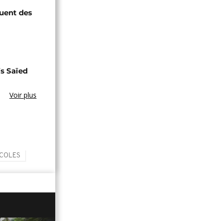
quent des
s Saïed
Voir plus
ICOLES