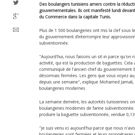
Des boulangers tunisiens amers contre la réduct
gouvernementales. Ils ont manifesté lundi devant 
du Commerce dans la capitale Tunis.
Plus de 1 500 boulangeries ont mis la clef sous le
du gouvernement d’interrompre leur approvision
subventionnée.
"Aujourd'hui, nous faisons un sit-in parce qu'on n
activité, qui est la production de baguettes. Cel
communiqué de l'ancien chef du gouvernement B
désormais fermées. Les gens que vous voyez aujou
depuis une semaine", explique Mohamed Jamali,
boulangeries modernes
La semaine dernière, les autorités tunisiennes ont
boulangeries modernes de farine subventionnée. 
produire la baguette subventionnée, vendue 0,13
"Je suis venu ici aujourd'hui parce que nous n'a
boulangeries sont fermées et leurs propriétaires ri