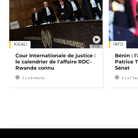
KIGALI
INFO
01:16
Cour Internationale de justice :
Bénin : l
le calendrier de l'affaire RDC-
Patrice T
Rwanda connu
Sénat
Il y a 8 heures
Il y a 7 he