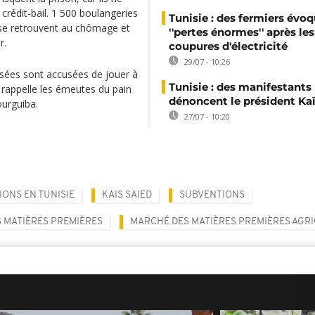
 crédit-bail. 1 500 boulangeries
Tunisie : des fermiers évo
 se retrouvent au chômage et
''pertes énormes'' après les
r.
coupures d'électricité
29/07 - 10:26
assées sont accusées de jouer à
Tunisie : des manifestants
e rappelle les émeutes du pain
dénoncent le président Kaï
ourguiba.
27/07 - 10:20
IONS EN TUNISIE
KAIS SAIED
SUBVENTIONS
 MATIÈRES PREMIÈRES
MARCHÉ DES MATIÈRES PREMIÈRES AGR