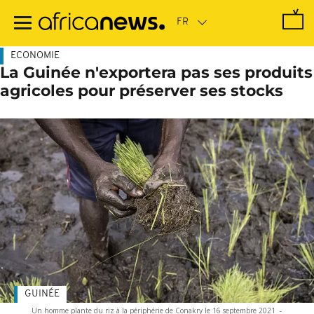
Passer
au
contenu
principal
ECONOMIE
La Guinée n'exportera pas ses produits
agricoles pour préserver ses stocks
GUINÉE
Un homme plante du riz à la périphérie de Conakry le 16 septembre 2021
-