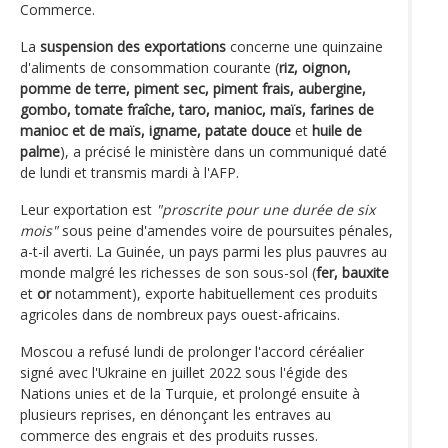
Commerce.
La
suspension des exportations
concerne une quinzaine
d'aliments de consommation courante (
riz, oignon,
pomme de terre, piment sec, piment frais, aubergine,
gombo, tomate fraîche, taro, manioc, maïs, farines de
manioc et de maïs, igname, patate douce
et
huile de
palme
), a précisé le ministère dans un communiqué daté
de lundi et transmis mardi à l'AFP.
Leur exportation est
"proscrite pour une durée de six
mois"
sous peine d'amendes voire de poursuites pénales,
a-t-il averti. La Guinée, un pays parmi les plus pauvres au
monde malgré les richesses de son sous-sol (
fer, bauxite
et
or
notamment), exporte habituellement ces produits
agricoles dans de nombreux pays ouest-africains.
Moscou a refusé lundi de prolonger l'accord céréalier
signé avec l'Ukraine en juillet 2022 sous l'égide des
Nations unies et de la Turquie, et prolongé ensuite à
plusieurs reprises, en dénonçant les entraves au
commerce des engrais et des produits russes.