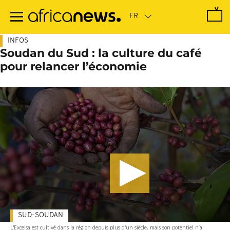
Passer
au
contenu
principal
INFOS
Soudan du Sud : la culture du café
pour relancer l’économie
SUD-SOUDAN
L'Excelsa est cultivé dans la région depuis plus d'un siècle, mais son potentiel n’a