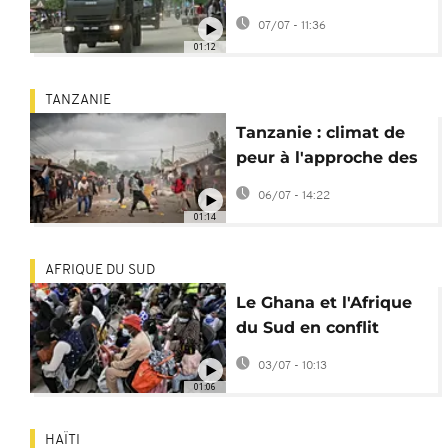
à la veille de
07/07 - 11:36
manifestations
01:12
TANZANIE
Tanzanie : climat de
peur à l'approche des
manifestations du 7
06/07 - 14:22
juillet
01:14
AFRIQUE DU SUD
Le Ghana et l'Afrique
du Sud en conflit
diplomatique après la
03/07 - 10:13
mort d'un migrant
01:06
HAÏTI