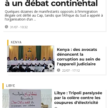
à un débat continental
Quelques dizaines de manifestants opposés à l’immigration
illégale ont défilé au Cap, tandis que l’Afrique du Sud a appelé à
l’organisation d’un ...
31/07 - 10:32
KENYA
Kenya : des avocats
dénoncent la
corruption au sein de
l'appareil judiciaire
22/07 - 17:12
00:59
LIBYE
Libye : Tripoli paralysée
par la colère contre les
coupures d'électricité