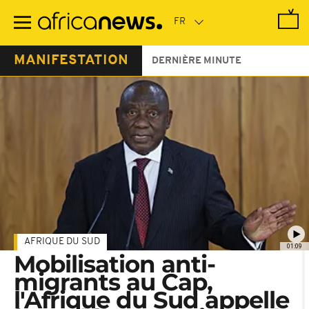
Passer
au
contenu
principal
MANIFESTATION
DERNIÈRE MINUTE
AFRIQUE DU SUD
01:09
Mobilisation anti-
migrants au Cap,
l'Afrique du Sud appelle