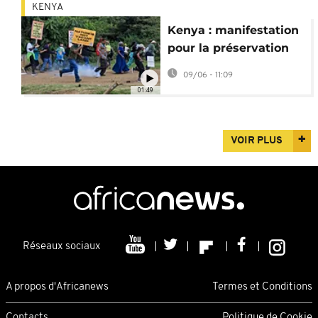
KENYA
Kenya : manifestation
pour la préservation
du parc national de
09/06 - 11:09
Nairobi
01:49
VOIR PLUS
Réseaux sociaux
A propos d'Africanews
Termes et Conditions
Contacts
Politique de Cookie