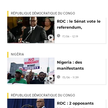
RÉPUBLIQUE DÉMOCRATIQUE DU CONGO
RDC : le Sénat vote le
referendum,
l'opposition exige la
17/06 - 12:19
démission de
01:16
Tshisekedi
NIGÉRIA
Nigeria : des
manifestants
dénoncent l'insécurité
15/06 - 11:39
et la cherté de la vie
02:10
RÉPUBLIQUE DÉMOCRATIQUE DU CONGO
RDC : 2 opposants