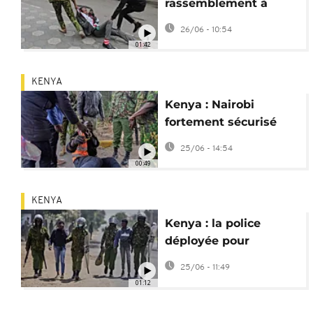
rassemblement à
Nairobi pour les 2 ans
26/06 - 10:54
du soulèvement de la
01:42
"Gen Z"
KENYA
Kenya : Nairobi
fortement sécurisé
pour les 2 ans du
25/06 - 14:54
soulèvement de la
00:49
Gen Z
KENYA
Kenya : la police
déployée pour
encadrer une
25/06 - 11:49
manifestation
01:12