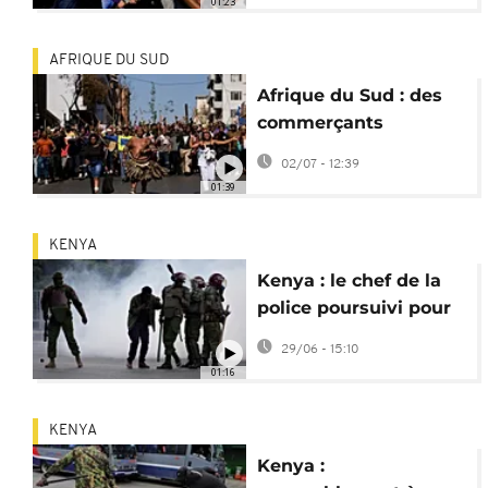
01:23
AFRIQUE DU SUD
Afrique du Sud : des
commerçants
déplorent les pillages
02/07 - 12:39
lors des
01:39
manifestations
KENYA
Kenya : le chef de la
police poursuivi pour
"outrage" à la cour
29/06 - 15:10
01:16
KENYA
Kenya :