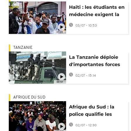
Haïti : les étudiants en
médecine exigent la
réouverture de
03/07 - 10:53
l'hôpital universitaire
01:22
TANZANIE
La Tanzanie déploie
d'importantes forces
de sécurité à Dar es
02/07 - 15:14
Salaam
00:51
AFRIQUE DU SUD
Afrique du Sud : la
police qualifie les
manifestations du 30
02/07 - 12:30
juin de "pacifiques"