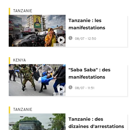
TANZANIE
Tanzanie : les
manifestations
antigouvernementales
08/07 - 12:50
du 7 juillet réprimées
01:35
KENYA
"Saba Saba" : des
manifestations
interdites violemment
08/07 - 11:51
réprimées au Kenya
01:49
TANZANIE
Tanzanie : des
dizaines d'arrestations