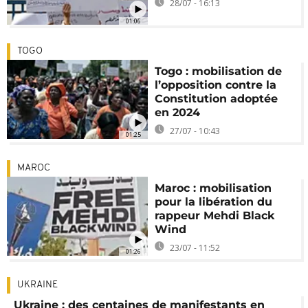
28/07 - 16:13
01:06
TOGO
Togo : mobilisation de
l’opposition contre la
Constitution adoptée
en 2024
27/07 - 10:43
01:25
MAROC
Maroc : mobilisation
pour la libération du
rappeur Mehdi Black
Wind
23/07 - 11:52
01:26
UKRAINE
Ukraine : des centaines de manifestants en