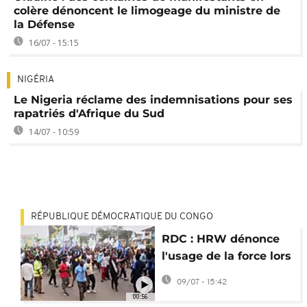
colère dénoncent le limogeage du ministre de
la Défense
16/07 - 15:15
NIGÉRIA
Le Nigeria réclame des indemnisations pour ses
rapatriés d'Afrique du Sud
14/07 - 10:59
RÉPUBLIQUE DÉMOCRATIQUE DU CONGO
RDC : HRW dénonce
l'usage de la force lors
des manifestations du
09/07 - 15:42
12 juin
00:56