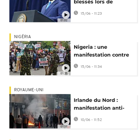
blessés lors de
manifestations contre
15/06 - 11:23
la réforme
01:02
constitutionnelle
NIGÉRIA
Nigeria : une
manifestation contre
l'insécurité dispersée
15/06 - 11:34
par la police
01:35
ROYAUME-UNI
Irlande du Nord :
manifestation anti-
immigrés après une
10/06 - 11:52
aggression par un
01:11
Soudanais