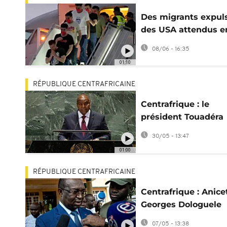
Des migrants expul
des USA attendus e
Centrafrique
08/06 - 16:35
01:10
RÉPUBLIQUE CENTRAFRICAINE
Centrafrique : le
président Touadéra
nomme un nouveau
30/05 - 13:47
gouvernement
01:00
RÉPUBLIQUE CENTRAFRICAINE
Centrafrique : Anice
Georges Dologuele
dénonce son
07/05 - 13:38