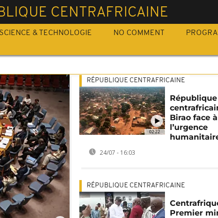
BLIQUE CENTRAFRICAINE
SCIENCE & TECHNOLOGIE
NO COMMENT
PROGR
RÉPUBLIQUE CENTRAFRICAINE
République
centrafricai
Birao face à
l’urgence
02:22
humanitair
24/07 - 16:03
RÉPUBLIQUE CENTRAFRICAINE
Centrafrique
Premier mi