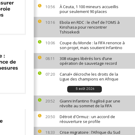
ssurer
À Ceuta, 1 100 mineurs accueillis
10:56
proie
pour seulement 90 places
es
Ebola en RDC : le chef de l'OMS à
10:16
Kinshasa pour rencontrer
Tshisekedi
Coupe du Monde : la FIFA renonce à
10:06
son projet, mais soutient Infantino
 :
308 otages libérés lors d’une
08:11
nce de
opération de sauvetage record
mesures
Canal+ décroche les droits de la
07:20
Ligue des champions en Afrique
5 août 2026
Gianni Infantino fragilisé par une
20:52
révolte au sommet de la FIFA
Détroit d'Ormuz : un accord de
20:50
de
réouverture se profile
Crise migratoire : l’Afrique du Sud
18:33