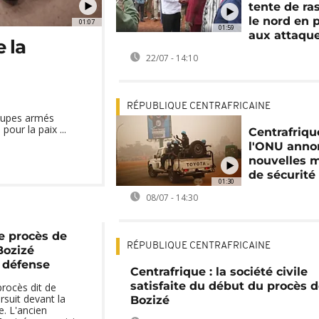
tente de ra
le nord en 
01:07
01:59
aux attaqu
 la
22/07 - 14:10
RÉPUBLIQUE CENTRAFRICAINE
roupes armés
our la paix ...
Centrafrique
l'ONU anno
nouvelles 
de sécurité
01:30
08/07 - 14:30
le procès de
RÉPUBLIQUE CENTRAFRICAINE
Bozizé
a défense
Centrafrique : la société civile
satisfaite du début du procès 
procès dit de
suit devant la
Bozizé
e. L'ancien