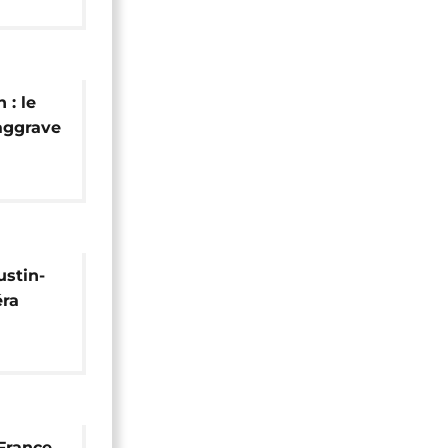
 : le
 aggrave
afrique
ustin-
ra
e
 France