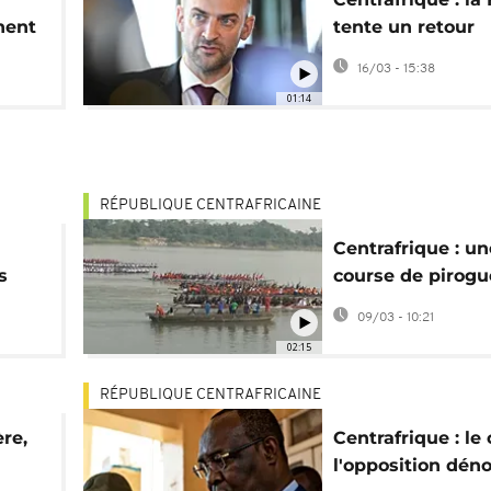
nent
tente un retour
diplomatique à 
16/03 - 15:38
01:14
RÉPUBLIQUE CENTRAFRICAINE
Centrafrique : un
s
course de pirogu
à
de la Journée des
09/03 - 10:21
des Femmes
02:15
RÉPUBLIQUE CENTRAFRICAINE
ère,
Centrafrique : le
l'opposition dén