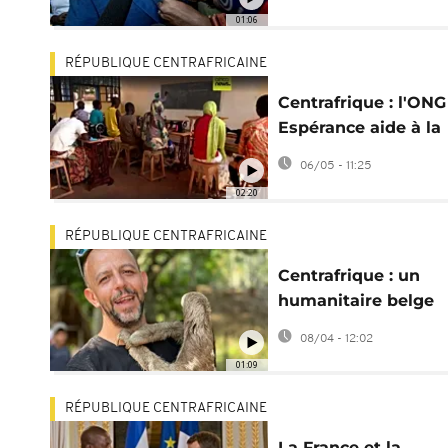
interdiction de voy
01:06
RÉPUBLIQUE CENTRAFRICAINE
Centrafrique : l'ONG
Espérance aide à la
réinsertion d'enfant
06/05 - 11:25
soldats
02:20
RÉPUBLIQUE CENTRAFRICAINE
Centrafrique : un
humanitaire belge
libéré après plus de
08/04 - 12:02
mois en prison
01:09
RÉPUBLIQUE CENTRAFRICAINE
La France et la