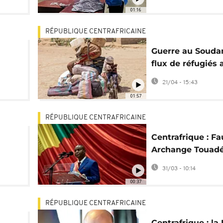
ager
d'une grève
01:16
RÉPUBLIQUE CENTRAFRICAINE
Guerre au Soudan
flux de réfugiés
s
la crise en Centr
21/04 - 15:43
01:57
RÉPUBLIQUE CENTRAFRICAINE
Centrafrique : Fa
Archange Touadé
 22
investi pour un 3
31/03 - 10:14
mandat
00:37
RÉPUBLIQUE CENTRAFRICAINE
Centrafrique : la