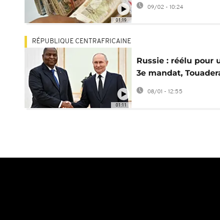
CEMAC suspend se
09/02 - 10:24
activités
01:19
RÉPUBLIQUE CENTRAFRICAINE
Russie : réélu pour 
3e mandat, Touader
invite Poutine en
08/01 - 12:55
Centrafrique
01:11