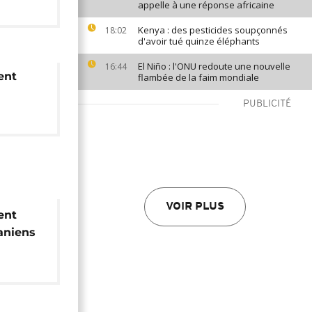
appelle à une réponse africaine
Kenya : des pesticides soupçonnés
18:02
d'avoir tué quinze éléphants
El Niño : l'ONU redoute une nouvelle
16:44
ent
flambée de la faim mondiale
PUBLICITÉ
VOIR PLUS
ent
raniens
que