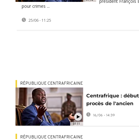
président François 
pour crimes ...
25/06 - 11:25
RÉPUBLIQUE CENTRAFRICAINE
Centrafrique : débu
procès de l'ancien
président François
16/06 - 14:39
Bozizé
01:11
RÉPUBLIQUE CENTRAFRICAINE