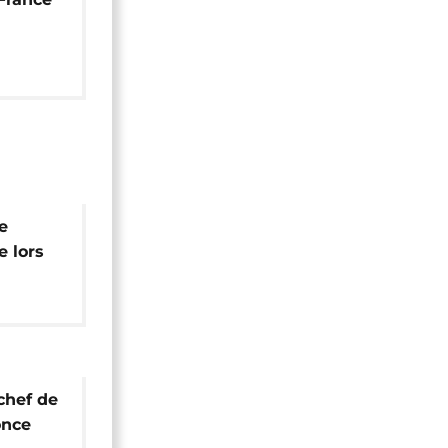
Bangui
e
e lors
 droits
 chef de
once