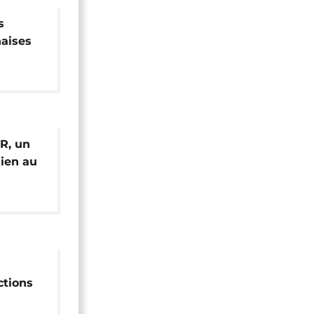
s
aises
ale
VR, un
ien au
x et de
ctions
ison