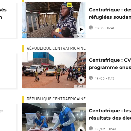
sés
Centrafrique : de
n
réfugiées soudan
accouchent sans
11/06 - 16:41
assistance médic
02:16
RÉPUBLIQUE CENTRAFRICAINE
Centrafrique : C
programme onus
service de la pai
19/05 - 11:13
la stabilité
01:46
RÉPUBLIQUE CENTRAFRICAINE
t-
Centrafrique : les
résultats des éle
suspendus en ra
06/05 - 11:43