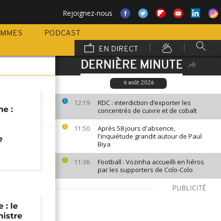
Rejoignez-nous
AMMES
PODCAST
EN DIRECT
DERNIÈRE MINUTE
6 août 2026
RDC : interdiction d’exporter les
12:19
ne :
concentrés de cuivre et de cobalt
Après 58 jours d'absence,
11:50
l'inquiétude grandit autour de Paul
e
Biya
Football : Vozinha accueilli en héros
11:36
par les supporters de Colo-Colo
PUBLICITÉ
 : le
nistre