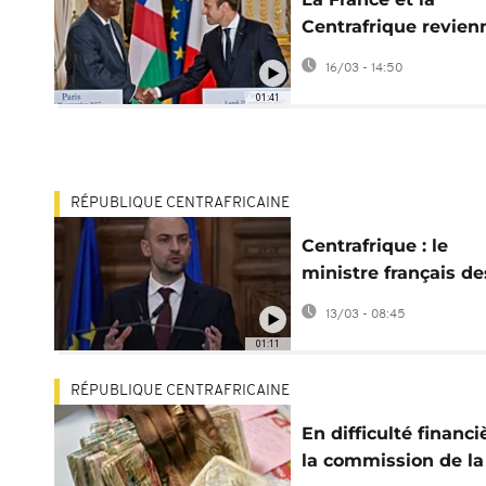
Centrafrique revien
à de "meilleurs
16/03 - 14:50
sentiments"
01:41
RÉPUBLIQUE CENTRAFRICAINE
Centrafrique : le
ministre français de
Affaires étrangères 
13/03 - 08:45
Bangui
01:11
RÉPUBLIQUE CENTRAFRICAINE
En difficulté financi
la commission de la