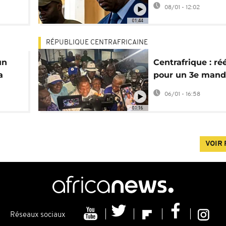
s
une "fraude mass
08/01 - 12:02
01:44
RÉPUBLIQUE CENTRAFRICAINE
un
Centrafrique : ré
a
pour un 3e mand
Touadéra appelle
06/01 - 16:58
l’unité
01:16
VOIR 
Réseaux sociaux