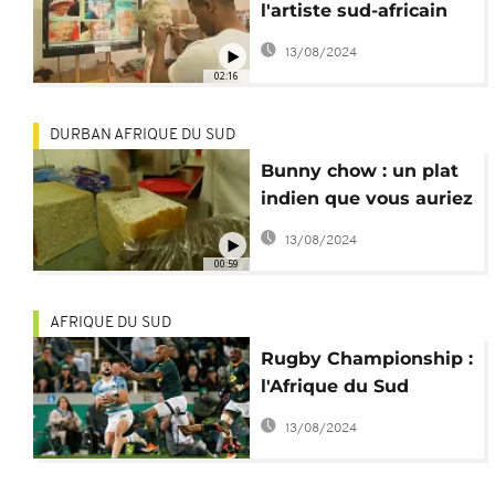
l'artiste sud-africain
qui veut créer le
13/08/2024
premier musée
02:16
africain de cire
DURBAN AFRIQUE DU SUD
Bunny chow : un plat
indien que vous auriez
du mal à trouver en
13/08/2024
Inde [No Comment]
00:59
AFRIQUE DU SUD
Rugby Championship :
l'Afrique du Sud
remporte son premier
13/08/2024
match face à
l'Argentine