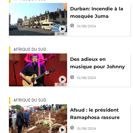
Durban: Incendie à la
mosquée Juma
13/08/2024
01:10
AFRIQUE DU SUD
Des adieux en
musique pour Johnny
Clegg
13/08/2024
01:52
AFRIQUE DU SUD
Afsud : le président
Ramaphosa rassure
après les inondations
13/08/2024
qui ont fait 60 morts