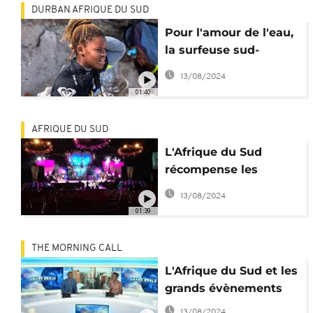
DURBAN AFRIQUE DU SUD
Pour l'amour de l'eau,
la surfeuse sud-
africaine brise les
13/08/2024
vagues et le sexisme
01:40
[no comment]
AFRIQUE DU SUD
L'Afrique du Sud
récompense les
meilleurs artistes
13/08/2024
gospels [no comment]
01:39
THE MORNING CALL
L'Afrique du Sud et les
grands évènements
13/08/2024