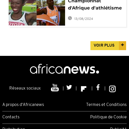
Championnat
d'Afrique d'athlétisme
: les Ivoiriens Murielle
13/08/2024
Ahouré et Méité Ben
Youssef en "or" à
Durban
VOIR PLUS
Réseaux sociaux
A propos d'Africanews
Termes et Conditions
Contacts
Politique de Cookie