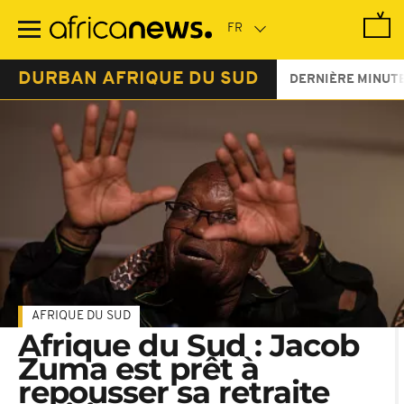
Passer
au
contenu
principal
DURBAN AFRIQUE DU SUD
DERNIÈRE MINUT
AFRIQUE DU SUD
Afrique du Sud : Jacob
Zuma est prêt à
repousser sa retraite