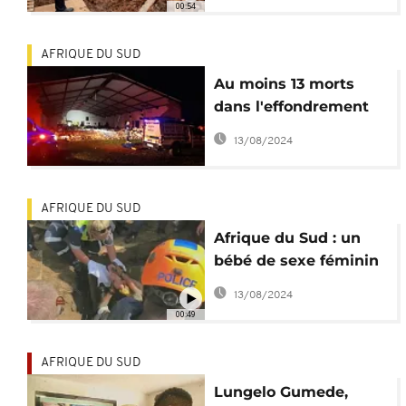
00:54
AFRIQUE DU SUD
Au moins 13 morts
dans l'effondrement
du toit d'une église en
13/08/2024
Afrique du Sud
AFRIQUE DU SUD
Afrique du Sud : un
bébé de sexe féminin
sauvé d'un égout
13/08/2024
pluvial
00:49
AFRIQUE DU SUD
Lungelo Gumede,