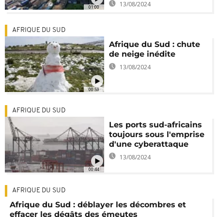
13/08/2024
01:00
AFRIQUE DU SUD
Afrique du Sud : chute
de neige inédite
13/08/2024
00:59
AFRIQUE DU SUD
Les ports sud-africains
toujours sous l'emprise
d'une cyberattaque
13/08/2024
00:44
AFRIQUE DU SUD
Afrique du Sud : déblayer les décombres et
effacer les dégâts des émeutes