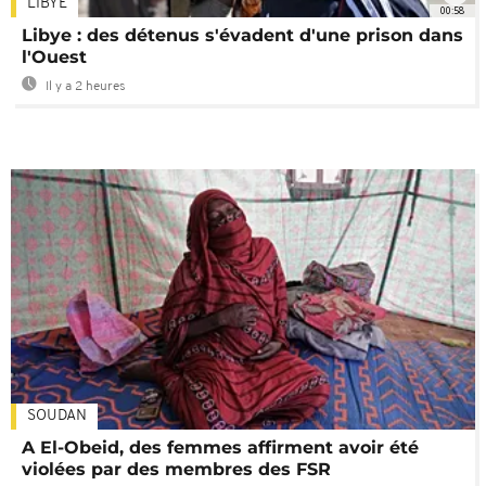
LIBYE
00:58
Libye : des détenus s'évadent d'une prison dans
l'Ouest
Il y a 2 heures
SOUDAN
A El-Obeid, des femmes affirment avoir été
violées par des membres des FSR