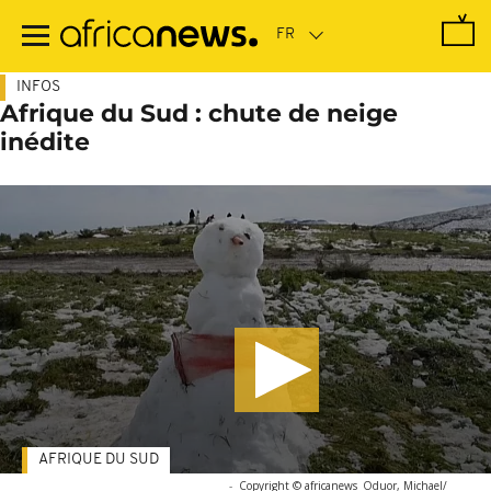
Passer
au
contenu
principal
INFOS
Afrique du Sud : chute de neige
inédite
AFRIQUE DU SUD
-
Copyright © africanews
Oduor, Michael/