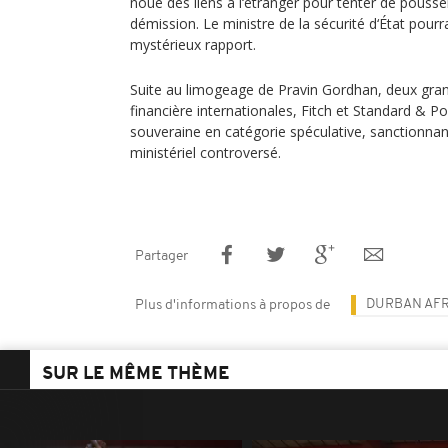
noué des liens à l‘étranger pour tenter de pousser 
démission. Le ministre de la sécurité d‘État pourr
mystérieux rapport.
Suite au limogeage de Pravin Gordhan, deux gra
financière internationales, Fitch et Standard & P
souveraine en catégorie spéculative, sanctionn
ministériel controversé.
Partager
DURBAN AFR
Plus d'informations à propos de
SUR LE MÊME THÈME