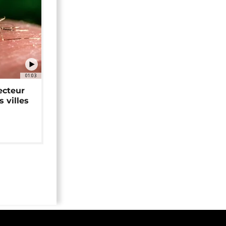
01:03
ecteur
 villes