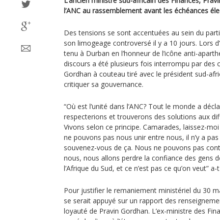
L’ancien ministre sud-africain des Finances, Pravi
l’ANC au rassemblement avant les échéances élec
Des tensions se sont accentuées au sein du par
son limogeage controversé il y a 10 jours. Lors
tenu à Durban en l’honneur de l’icône anti-apar
discours a été plusieurs fois interrompu par des
Gordhan à couteau tiré avec le président sud-afr
critiquer sa gouvernance.
“Où est l’unité dans l’ANC? Tout le monde a déc
respecterions et trouverons des solutions aux di
Vivons selon ce principe. Camarades, laissez-moi
ne pouvons pas nous unir entre nous, il n’y a pas
souvenez-vous de ça. Nous ne pouvons pas conti
nous, nous allons perdre la confiance des gens d
l’Afrique du Sud, et ce n’est pas ce qu’on veut” a-
Pour justifier le remaniement ministériel du 30 
se serait appuyé sur un rapport des renseigneme
loyauté de Pravin Gordhan. L’ex-ministre des Fin