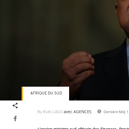
AFRIQUE DU SUD
Volume
90%
avec AGENCES
Dernière MAJ:
1
By Ruth LAGO