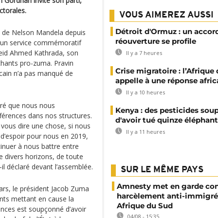
n Gordhan invite son parti,
torales.
VOUS AIMEREZ AUSSI
Détroit d'Ormuz : un accor
ti de Nelson Mandela depuis
réouverture se profile
 d’un service commémoratif
theid Ahmed Kathrada, son
Il y a 7 heures
 chants pro-zuma. Pravin
Crise migratoire : l’Afrique
icain n’a pas manqué de
appelle à une réponse afric
Il y a 10 heures
laré que nous nous
Kenya : des pesticides so
fférences dans nos structures.
d'avoir tué quinze éléphan
 vous dire une chose, si nous
Il y a 11 heures
 d’espoir pour nous en 2019,
nuer à nous battre entre
e divers horizons, de toute
t-il déclaré devant l’assemblée.
SUR LE MÊME PAYS
Amnesty met en garde con
mars, le président Jacob Zuma
harcèlement anti-immigré
nts mettant en cause la
Afrique du Sud
ances est soupçonné d’avoir
04/08 - 15:35