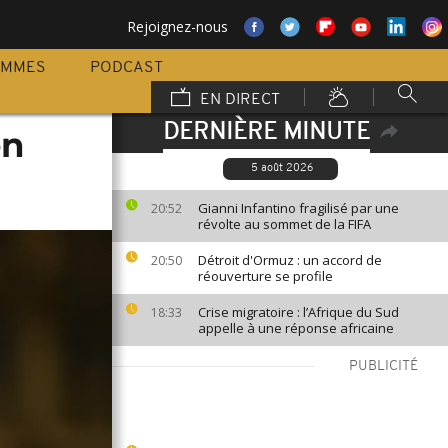
Rejoignez-nous
AMMES
PODCAST
EN DIRECT
DERNIÈRE MINUTE
en
5 août 2026
Gianni Infantino fragilisé par une
20:52
révolte au sommet de la FIFA
Détroit d'Ormuz : un accord de
20:50
réouverture se profile
Crise migratoire : l’Afrique du Sud
18:33
appelle à une réponse africaine
PUBLICITÉ