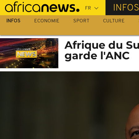
Passer
INFO
au
contenu
INFOS
ECONOMIE
SPORT
CULTURE
principal
Afrique du S
garde l'ANC