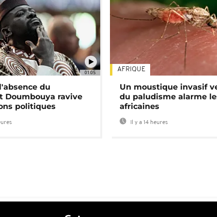
AFRIQUE
01:05
 l'absence du
Un moustique invasif v
nt Doumbouya ravive
du paludisme alarme les
ons politiques
africaines
eures
Il y a 14 heures