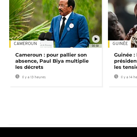
CAMEROUN
GUINÉE
00:59
Cameroun : pour pallier son
Guinée :
absence, Paul Biya multiplie
préside
les décrets
les tensi
Il y a 13 heures
Il y a 14 h