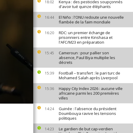
Kenya : des pesticides soupçonnés
18:02
d'avoir tué quinze éléphants
El Niño : l'ONU redoute une nouvelle
16:44
flambée de la faim mondiale
RDC: un premier échange de
16:20
prisonniers entre Kinshasa et
l'AFC/M23 en préparation
Cameroun : pour pallier son
15:45
absence, Paul Biya multiplie les
décrets
Football – transfert : le pari turc de
15:39
Mohamed Salah après Liverpool
Happy City Index 2026 : aucune ville
15:36
africaine parmi les 200 premières
villes
Guinée : l'absence du président
14:24
Doumbouya ravive les tensions
politiques
Le gardien de but cap-verdien
14:23