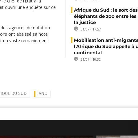
le chef de l‘État à la
ait ouvrir une enquête sur ce
Afrique du Sud : le sort des
éléphants de zoo entre les
la justice
ndes agences de notation
31/07 - 17:57
oor’s ont abaissé sa note
Mobilisation anti-migrants
ant un vaste remaniement
l'Afrique du Sud appelle à 
continental
31/07 - 10:32
IQUE DU SUD
ANC