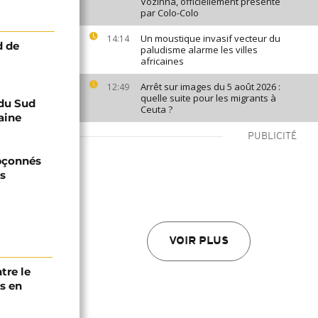
Vozinha, officiellement présenté
par Colo-Colo
Un moustique invasif vecteur du
14:14
d de
paludisme alarme les villes
africaines
Arrêt sur images du 5 août 2026 :
12:49
quelle suite pour les migrants à
 du Sud
Ceuta ?
aine
PUBLICITÉ
upçonnés
ts
VOIR PLUS
tre le
s en