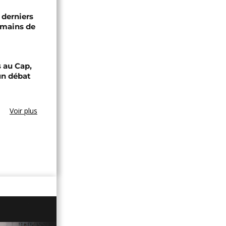
 derniers
 mains de
 au Cap,
un débat
Voir plus