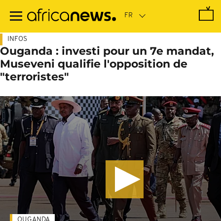
Passer
au
contenu
principal
INFOS
Ouganda : investi pour un 7e mandat,
Museveni qualifie l'opposition de
"terroristes"
OUGANDA