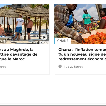
GHANA
01:01
 : au Maghreb, la
Ghana : l’inflation tomb
attire davantage de
%, un nouveau signe de
 que le Maroc
redressement économi
eures
Il y a 20 heures