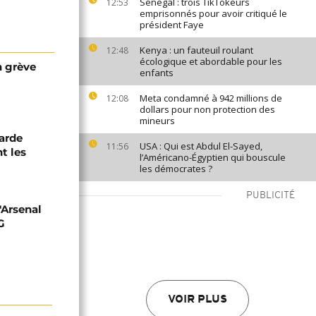
Sénégal : trois TikTokeurs
12:53
emprisonnés pour avoir critiqué le
président Faye
Kenya : un fauteuil roulant
12:48
écologique et abordable pour les
n grève
enfants
Meta condamné à 942 millions de
12:08
dollars pour non protection des
mineurs
garde
USA : Qui est Abdul El-Sayed,
11:56
nt les
l’Américano-Égyptien qui bouscule
les démocrates ?
PUBLICITÉ
d'Arsenal
G
VOIR PLUS