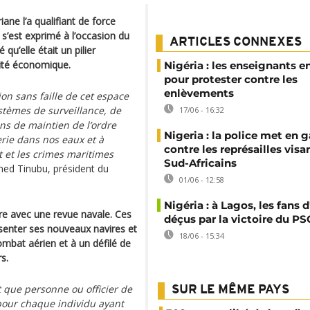
iane l’a qualifiant de force
 s’est exprimé à l’occasion du
ARTICLES CONNEXES
 qu’elle était un pilier
érité économique.
Nigéria : les enseignants e
pour protester contre les
enlèvements
ion sans faille de cet espace
ystèmes de surveillance, de
17/06 - 16:32
ns de maintien de l’ordre
Nigeria : la police met en 
erie dans nos eaux et à
contre les représailles visa
t et les crimes maritimes
Sud-Africains
ed Tinubu, président du
01/06 - 12:58
Nigéria : à Lagos, les fans 
re avec une revue navale. Ces
déçus par la victoire du PS
senter ses nouveaux navires et
18/06 - 15:34
mbat aérien et à un défilé de
s.
 que personne ou officier de
SUR LE MÊME PAYS
pour chaque individu ayant