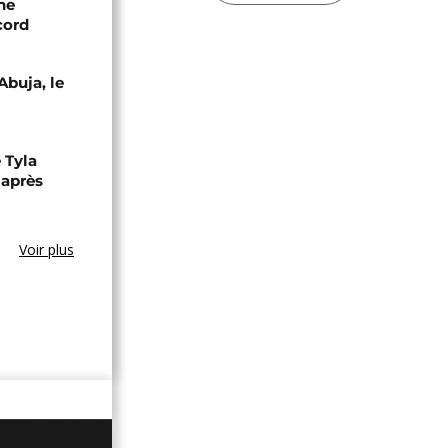
ne
cord
Abuja, le
 Tyla
 après
Voir plus