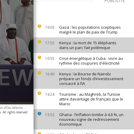
PUBLICITÉ
Gaza : les populations sceptiques
19:03
malgré le plan de paix de Trump
Kenya : la mort de 15 éléphants
17:55
dans un parc fait polémique
Crise énergétique à Cuba : vivre au
16:55
rythme des coupures d'électricité
Kenya : la Bourse de Nairobi
16:40
prépare un fonds d’investissement
consacré à l’IA
Tourisme : au Maghreb, la Tunisie
14:24
attire davantage de français que le
Maroc
er d'Eko Atlantic
-
. All rights reserved
Ghana : l’inflation tombe à 4,6 %, un
13:52
nouveau signe de redressement
économique