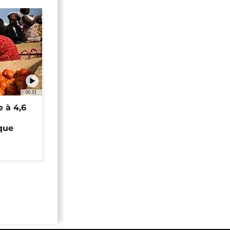
00:51
e à 4,6
que