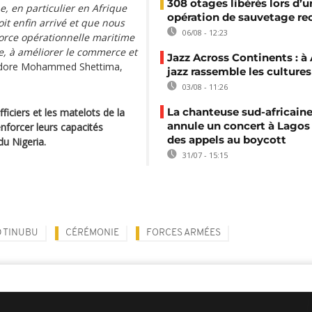
308 otages libérés lors d’u
, en particulier en Afrique
opération de sauvetage re
oit enfin arrivé et que nous
06/08 - 12:23
orce opérationnelle maritime
me, à améliorer le commerce et
Jazz Across Continents : à 
dore Mohammed Shettima,
jazz rassemble les cultures
03/08 - 11:26
La chanteuse sud-africaine
ficiers et les matelots de la
annule un concert à Lagos
nforcer leurs capacités
des appels au boycott
du Nigeria.
31/07 - 15:15
 TINUBU
CÉRÉMONIE
FORCES ARMÉES