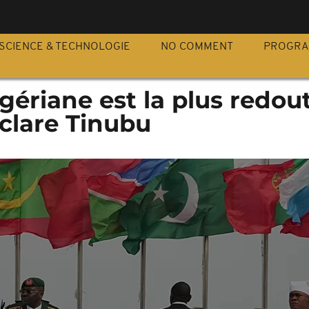
S
SCIENCE & TECHNOLOGIE
NO COMMENT
PROGR
gériane est la plus redou
éclare Tinubu