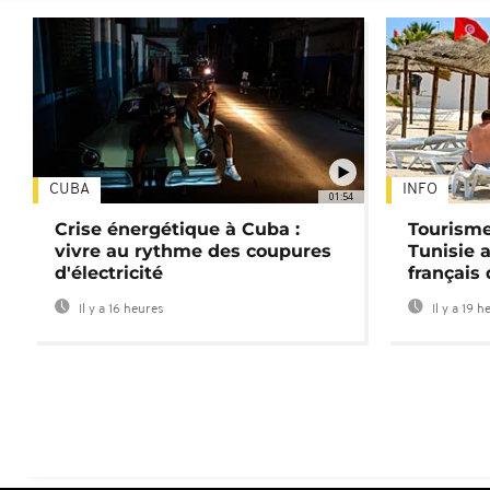
CUBA
INFO
01:54
Crise énergétique à Cuba :
Tourisme
vivre au rythme des coupures
Tunisie 
d'électricité
français
Il y a 16 heures
Il y a 19 h