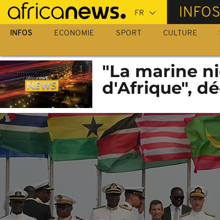
Passer
INFO
au
contenu
INFOS
ECONOMIE
SPORT
CULTURE
principal
"La marine ni
d'Afrique", d