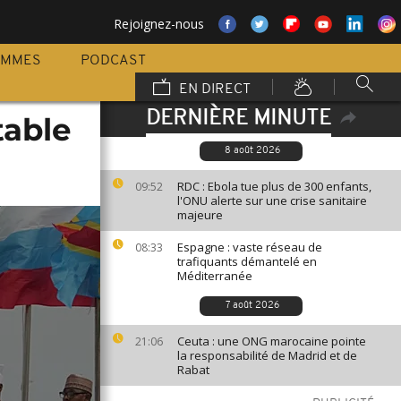
Rejoignez-nous
AMMES
PODCAST
EN DIRECT
DERNIÈRE MINUTE
table
8 août 2026
RDC : Ebola tue plus de 300 enfants,
09:52
l'ONU alerte sur une crise sanitaire
majeure
Espagne : vaste réseau de
08:33
trafiquants démantelé en
Méditerranée
7 août 2026
Ceuta : une ONG marocaine pointe
21:06
la responsabilité de Madrid et de
Rabat