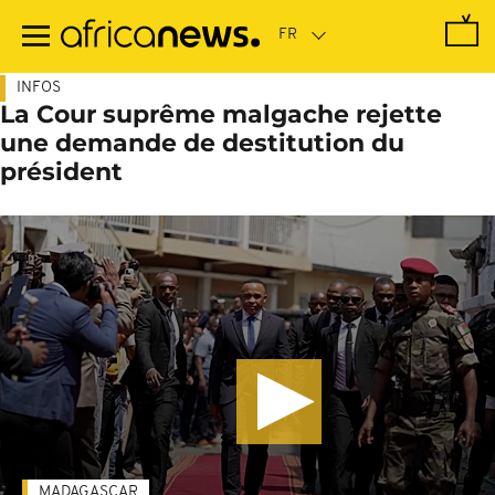
Passer
au
contenu
principal
INFOS
La Cour suprême malgache rejette
une demande de destitution du
président
MADAGASCAR