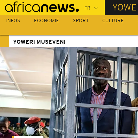
Passer
YOWE
au
contenu
INFOS
ECONOMIE
SPORT
CULTURE
principal
YOWERI MUSEVENI