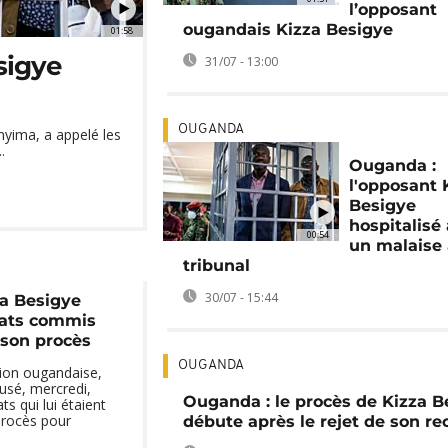
l’opposant
ougandais Kizza Besigye
01:58
sigye
31/07 - 13:00
OUGANDA
yima, a appelé les
.
Ouganda :
l'opposant 
Besigye
hospitalisé
00:54
un malaise
tribunal
30/07 - 15:44
a Besigye
cats commis
e son procès
OUGANDA
tion ougandaise,
fusé, mercredi,
Ouganda : le procès de Kizza B
ts qui lui étaient
rocès pour
débute après le rejet de son re