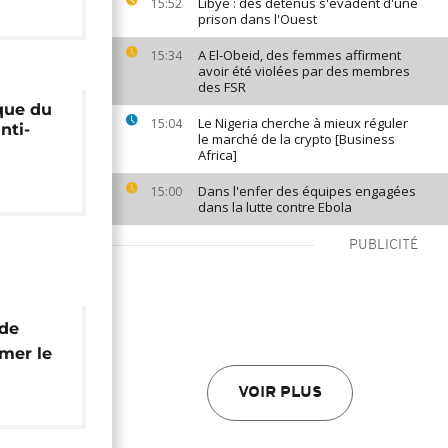
Libye : des détenus s'évadent d'une
15:52
prison dans l'Ouest
A El-Obeid, des femmes affirment
15:34
avoir été violées par des membres
des FSR
que du
Le Nigeria cherche à mieux réguler
15:04
nti-
le marché de la crypto [Business
Africa]
Dans l'enfer des équipes engagées
15:00
dans la lutte contre Ebola
PUBLICITÉ
 de
rmer le
VOIR PLUS