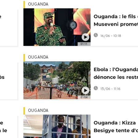
OUGANDA
e
Ouganda : le fils
Museveni prome
wago
"souffrances et
16/06 - 10:18
douleurs" à un
01:11
opposant
OUGANDA
Ebola : l'Ougand
ès
dénonce les restr
 fils
"injustes" impos
15/06 - 11:16
voyageurs
01:04
OUGANDA
ie
Ouganda : Kizza
 le
Besigye tente d'