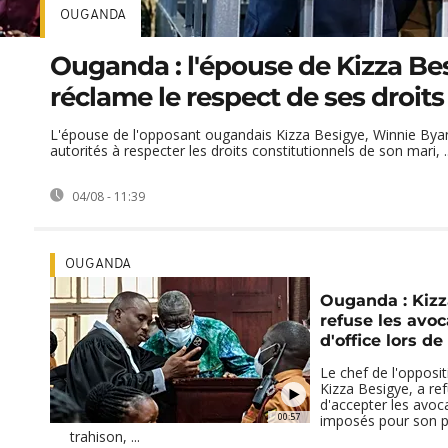
OUGANDA
Ouganda : l'épouse de Kizza Be
réclame le respect de ses droits
L'épouse de l'opposant ougandais Kizza Besigye, Winnie Byan
autorités à respecter les droits constitutionnels de son mari, ..
04/08 - 11:39
OUGANDA
Ouganda : Kizz
refuse les avo
d'office lors d
Le chef de l'opposi
Kizza Besigye, a re
d'accepter les avoca
00:57
imposés pour son p
trahison, ...