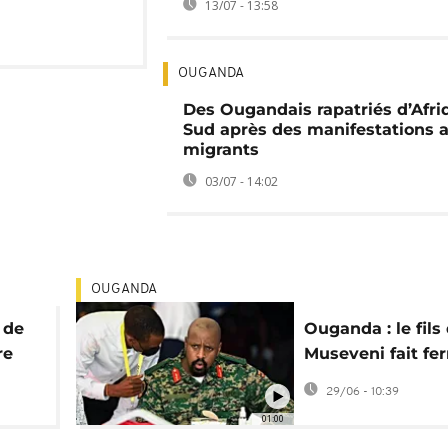
13/07 - 13:58
OUGANDA
Des Ougandais rapatriés d’Afri
Sud après des manifestations a
migrants
03/07 - 14:02
OUGANDA
 de
Ouganda : le fils
re
Museveni fait fe
ions
principal média
29/06 - 10:39
indépendant
01:00