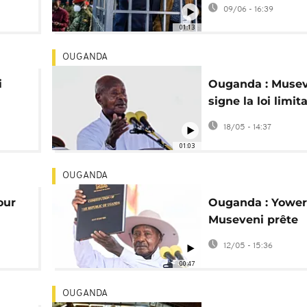
la suspension de
09/06 - 16:39
procès
01:13
OUGANDA
i
Ouganda : Muse
signe la loi limit
l'influence étran
18/05 - 14:37
01:03
OUGANDA
our
Ouganda : Yower
Museveni prête
serment pour un
12/05 - 15:36
mandat
00:47
OUGANDA