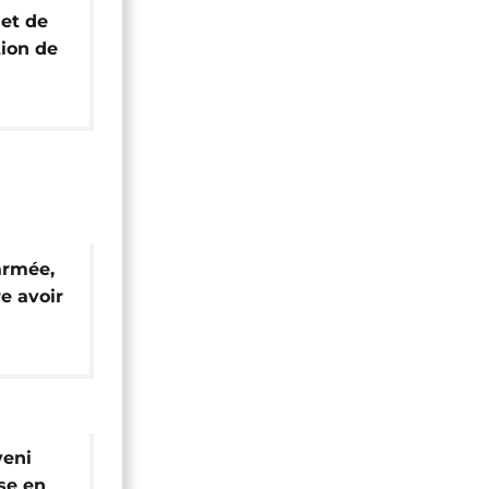
jet de
tion de
fait
armée,
e avoir
veni
se en