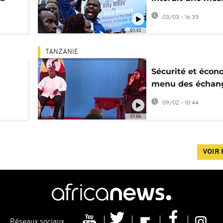
des
l'honneur de Bes
03/03 - 16:33
01:12
TANZANIE
Sécurité et écon
menu des échan
n
entre Museveni e
09/02 - 10:44
Samia Suhulu
01:06
VOIR 
Réseaux sociaux