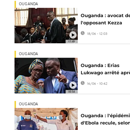
OUGANDA
Ouganda : avocat d
l'opposant Kezza
Besigye, Erias Luk
18/06 - 12:03
accusé de trahison
01:49
OUGANDA
Ouganda : Erias
Lukwago arrêté apr
une plainte contre le
16/06 - 10:42
de Museveni
00:54
OUGANDA
Ouganda : l'épidém
d'Ebola recule, selon