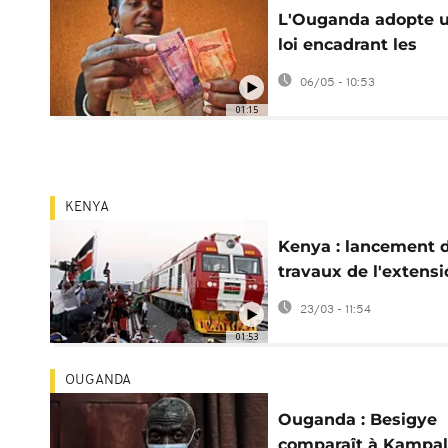
L'Ouganda adopte 
loi encadrant les
transferts d'argent 
06/05 - 10:53
diaspora
01:15
KENYA
Kenya : lancement 
travaux de l'extensi
de la ligne ferroviai
23/03 - 11:54
Kisumu-Malaba
01:53
OUGANDA
Ouganda : Besigye
comparaît à Kampa