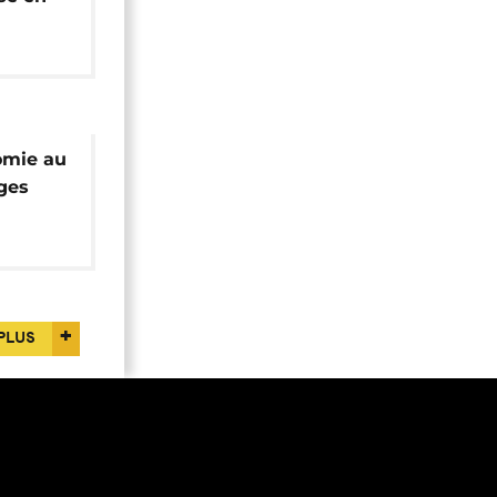
igye
omie au
ges
t
PLUS