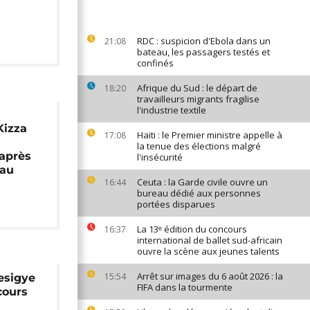
RDC : suspicion d'Ebola dans un
21:08
bateau, les passagers testés et
confinés
Afrique du Sud : le départ de
18:20
travailleurs migrants fragilise
l'industrie textile
Kizza
Haïti : le Premier ministre appelle à
17:08
la tenue des élections malgré
 après
l'insécurité
 au
Ceuta : la Garde civile ouvre un
16:44
bureau dédié aux personnes
portées disparues
La 13ᵉ édition du concours
16:37
international de ballet sud-africain
ouvre la scène aux jeunes talents
Arrêt sur images du 6 août 2026 : la
15:54
esigye
FIFA dans la tourmente
cours