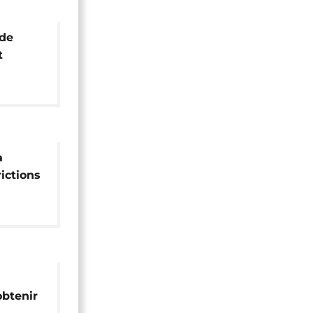
 de
t
a
ictions
ées aux
obtenir