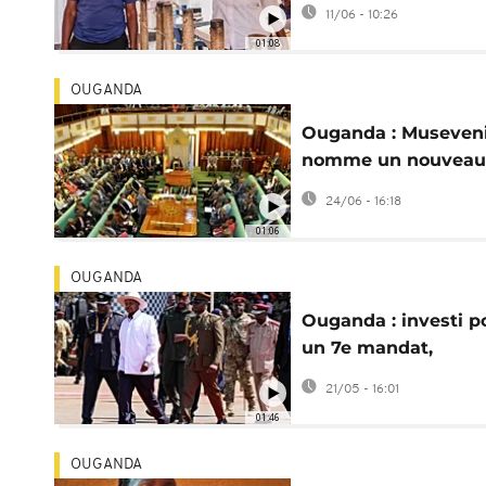
président Museveni
11/06 - 10:26
01:08
OUGANDA
Ouganda : Museven
nomme un nouveau
gouvernement, 28
24/06 - 16:18
ministres limogés
01:06
OUGANDA
Ouganda : investi p
un 7e mandat,
Museveni qualifie
21/05 - 16:01
l'opposition de
01:46
"terroristes"
OUGANDA