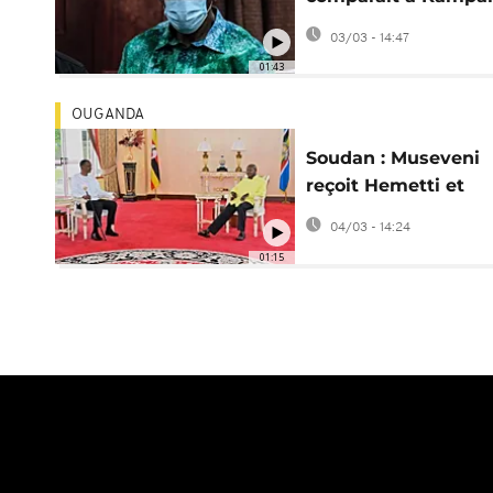
sur fond d'inquiétu
03/03 - 14:47
pour sa santé
01:43
OUGANDA
Soudan : Museveni
reçoit Hemetti et
relance la médiatio
04/03 - 14:24
africaine
01:15