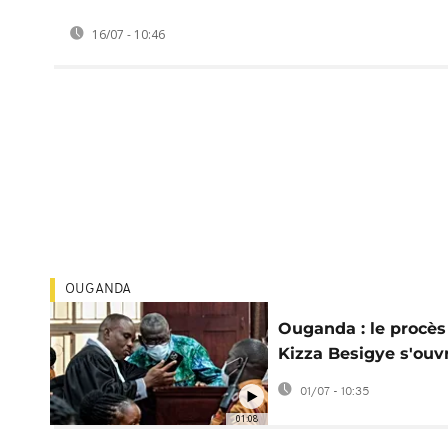
16/07 - 10:46
OUGANDA
Ouganda : le procès
Kizza Besigye s'ouv
sur fond de répress
01/07 - 10:35
01:08