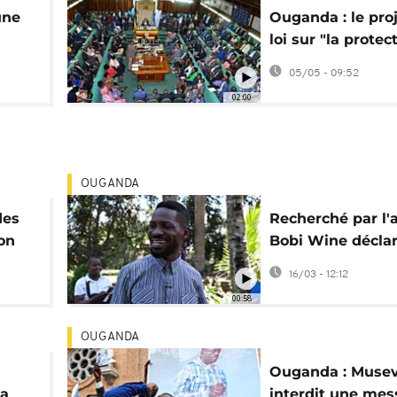
une
Ouganda : le pro
loi sur "la protec
de la
la souveraineté" 
05/05 - 09:52
polémique
02:00
OUGANDA
des
Recherché par l'
on
Bobi Wine déclar
re
fui l'Ouganda
16/03 - 12:12
00:58
OUGANDA
Ouganda : Muse
la
interdit une mes