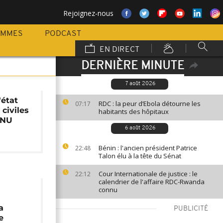
Rejoignez-nous
AMMES
PODCAST
EN DIRECT
DERNIÈRE MINUTE
7 août 2026
'état
RDC : la peur d’Ebola détourne les
07:17
 civiles
habitants des hôpitaux
ONU
6 août 2026
Bénin : l'ancien président Patrice
22:48
Talon élu à la tête du Sénat
Cour Internationale de justice : le
22:12
calendrier de l'affaire RDC-Rwanda
connu
a
PUBLICITÉ
e