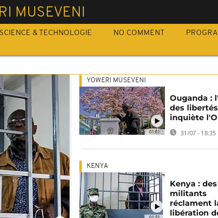
RI MUSEVENI
SCIENCE & TECHNOLOGIE
NO COMMENT
PROGR
YOWERI MUSEVENI
Ouganda : l
des libertés
inquiète l'
01:01
31/07 - 18:35
KENYA
Kenya : des
militants
réclament l
libération d
01:51