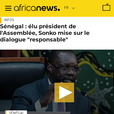
Passer
au
contenu
principal
INFOS
Sénégal : élu président de
l'Assemblée, Sonko mise sur le
dialogue "responsable"
SÉNÉGAL