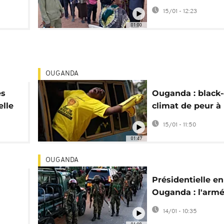
en Ouganda
15/01 - 12:23
01:00
OUGANDA
es
Ouganda : black-
elle
climat de peur à 
veille du scrutin
15/01 - 11:50
présidentiel
01:47
OUGANDA
Présidentielle en
Ouganda : l'arm
gne
déployée, l'inter
14/01 - 10:35
mobile suspend