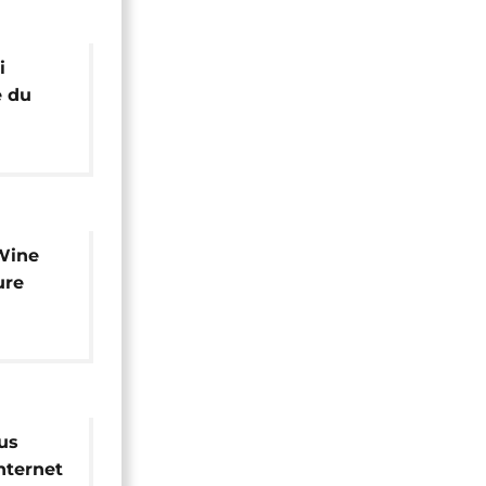
i
e du
iel
Wine
ure
us
nternet