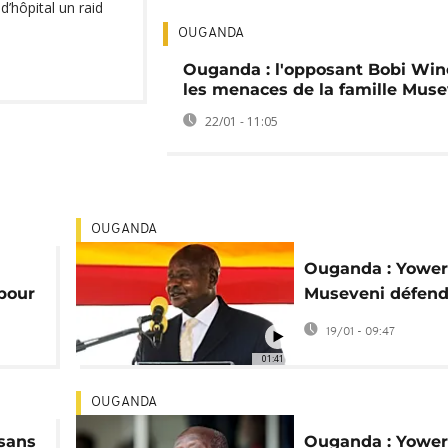
 d’hôpital un raid
OUGANDA
Ouganda : l'opposant Bobi Win
les menaces de la famille Muse
22/01 - 11:05
OUGANDA
Ouganda : Yower
 pour
Museveni défend
e"
victoire à la
19/01 - 09:47
présidentielle
01:41
OUGANDA
isans
Ouganda : Yower