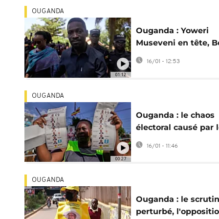
OUGANDA
Ouganda : Yoweri
Museveni en tête, B
Wine assigné à
16/01 - 12:53
résidence
01:12
OUGANDA
Ouganda : le chaos
électoral causé par 
coupures d'internet
16/01 - 11:46
00:27
OUGANDA
Ouganda : le scruti
perturbé, l'oppositi