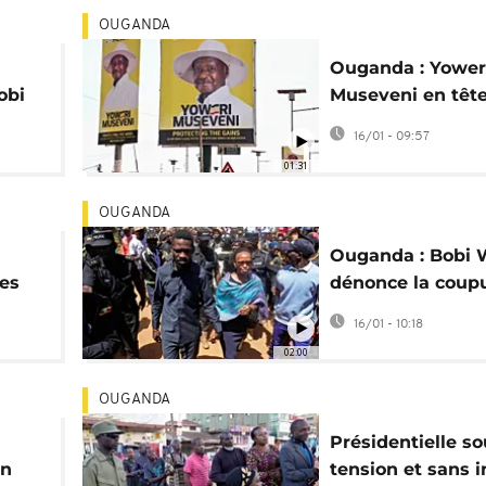
OUGANDA
Ouganda : Yower
obi
Museveni en têt
scrutin président
16/01 - 09:57
01:31
OUGANDA
Ouganda : Bobi 
les
dénonce la coup
d'internet et
16/01 - 10:18
l'arrestation
02:00
d'opposants
OUGANDA
n
Présidentielle so
on
tension et sans i