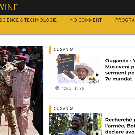
WINE
SCIENCE & TECHNOLOGIE
NO COMMENT
PROGR
OUGANDA
Ouganda : 
Museveni p
serment po
7e mandat
00:47
12/05 - 15:36
OUGANDA
Recherché 
l'armée, Bo
déclare avoi