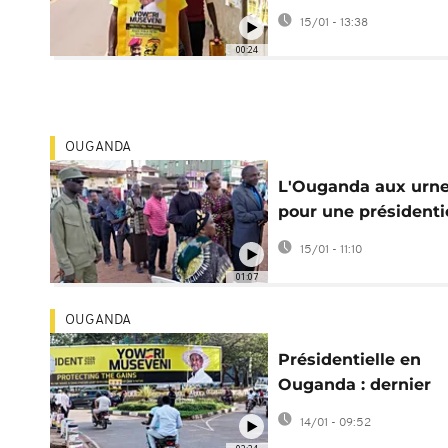
dénonce des
15/01 - 13:38
"manœuvres"
00:24
OUGANDA
L'Ouganda aux urn
pour une présidenti
sous haute tension
15/01 - 11:10
01:07
OUGANDA
Présidentielle en
Ouganda : dernier
meeting de campa
14/01 - 09:52
pour Museveni