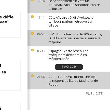
Le Sénat américain vote un
12:18
nouveau train de sanctions contre
la Russie
e défie
Côte d'Ivoire : Djidji Ayokwe, le
11:11
tambour parleur retrouve son
veni
village
RDC : Ebola tue plus de 300 enfants,
09:52
l'ONU alerte sur une crise sanitaire
majeure
Espagne : vaste réseau de
08:33
trafiquants démantelé en
Méditerranée
i
7 août 2026
 sa
Ceuta : une ONG marocaine pointe
21:06
la responsabilité de Madrid et de
Rabat
PUBLICITÉ
i