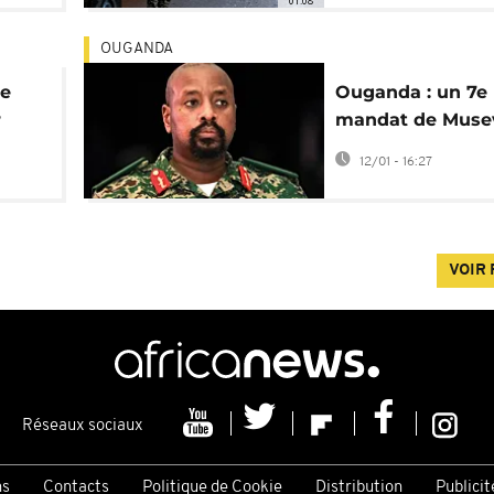
01:08
OUGANDA
ne
Ouganda : un 7e
r
mandat de Musev
le risque de tran
12/01 - 16:27
dynastique
VOIR 
Réseaux sociaux
ns
Contacts
Politique de Cookie
Distribution
Publicit