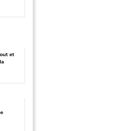
out et
la
ée
net
u