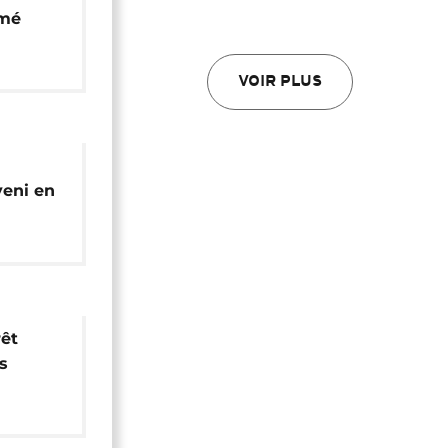
amé
VOIR PLUS
eni en
rêt
s