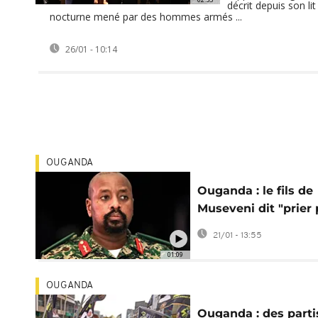
décrit depuis son lit
nocturne mené par des hommes armés ...
26/01 - 10:14
OUGANDA
Ouganda : le fils de
Museveni dit "prier
la mort de Bobi Win
21/01 - 13:55
01:09
OUGANDA
Ouganda : des part