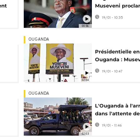
ent
Museveni procl
vainqueur de la
19/01 - 10:35
présidentielle
00:56
OUGANDA
Présidentielle en
Ouganda : Musev
n de
tête, l’opposition
19/01 - 10:47
dénonce des
02:04
arrestations
OUGANDA
L'Ouganda à l'ar
dans l'attente de
résultats de la
19/01 - 11:46
présidentielle
02:03