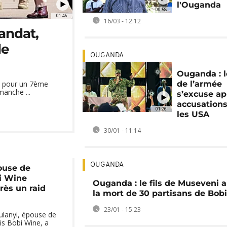
l'Ouganda
00:58
01:46
16/03 - 12:12
andat,
de
OUGANDA
Ouganda : l
de l’armée
ti pour un 7ème
manche ...
s’excuse ap
accusations
01:26
les USA
30/01 - 11:14
OUGANDA
ouse de
i Wine
Ouganda : le fils de Museveni 
rès un raid
la mort de 30 partisans de Bob
23/01 - 15:23
ulanyi, épouse de
is Bobi Wine, a