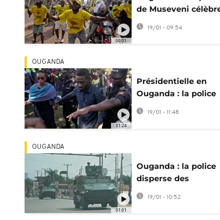
de Museveni célèbr
le 7e mandat
19/01 - 09:54
présidentiel
00:01
OUGANDA
Présidentielle en
Ouganda : la police
dément l’arrestatio
19/01 - 11:48
Bobi Wine
01:24
OUGANDA
Ouganda : la police
disperse des
manifestations à
19/01 - 10:52
Kampala
01:01