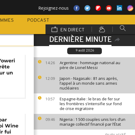
Rejoignez-nous
AMMES
PODCAST
EN DIRECT
DERNIÈRE MINUTE
9 août 2026
Yoweri
Argentine : hommage national au
14:26
rête
père de Lionel Messi
ur un
Japon - Nagasaki : 81 ans après,
12:09
l’appel à un monde sans armes
nucléaires
Espagne-Italie : le bras de fer sur
10:57
les frontières s’intensifie sur fond
de crise migratoire
Nigeria : 1 500 couples unis lors d’un
par
09:46
mariage collectif financé par l’État
bi Wine
r fui