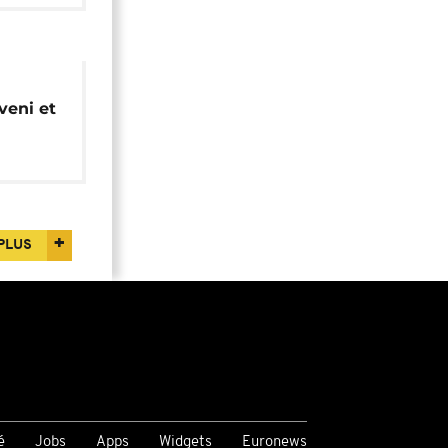
eni et
sition
PLUS
é
Jobs
Apps
Widgets
Euronews