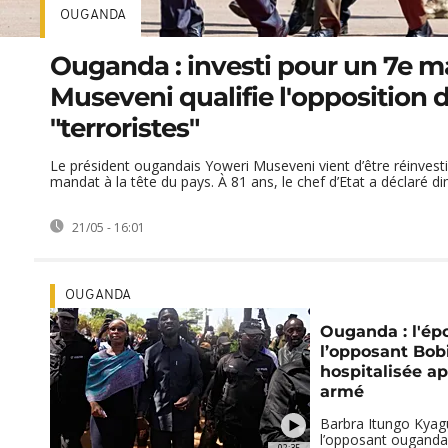
OUGANDA
Ouganda : investi pour un 7e m
Museveni qualifie l'opposition 
"terroristes"
Le président ougandais Yoweri Museveni vient d’être réinves
mandat à la tête du pays. À 81 ans, le chef d’Etat a déclaré di
21/05 - 16:01
OUGANDA
Ouganda : l'ép
l’opposant Bob
hospitalisée ap
armé
Barbra Itungo Kyag
l’opposant ouganda
02:35