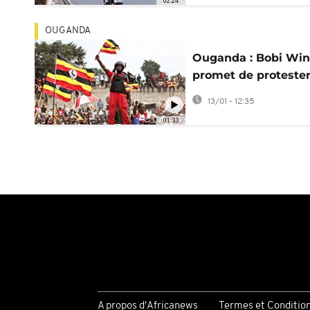
02:24
OUGANDA
Ouganda : Bobi Wi
promet de proteste
contre toute fraude
13/01 - 12:35
électorale
01:33
A propos d'Africanews
Termes et Conditio