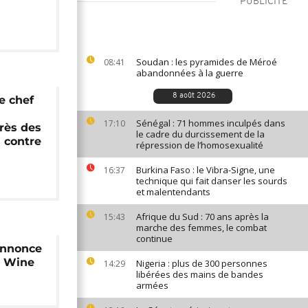
PUBLICITÉ
Soudan : les pyramides de Méroé
08:41
abandonnées à la guerre
8 août 2026
e chef
Sénégal : 71 hommes inculpés dans
17:10
rès des
le cadre du durcissement de la
 contre
répression de l’homosexualité
Burkina Faso : le Vibra-Signe, une
16:37
technique qui fait danser les sourds
et malentendants
Afrique du Sud : 70 ans après la
15:43
marche des femmes, le combat
continue
annonce
i Wine
Nigeria : plus de 300 personnes
14:29
libérées des mains de bandes
armées