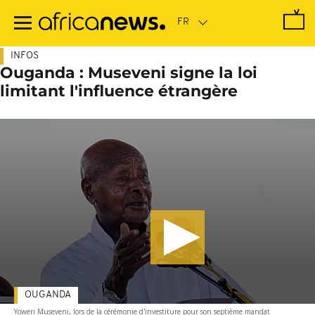
Passer
au
contenu
principal
INFOS
Ouganda : Museveni signe la loi
limitant l'influence étrangère
OUGANDA
Yoweri Museveni, lors de la cérémonie d'investiture pour son septième mandat