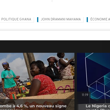
POLITIQUE GHANA
JOHN DRAMANI MAHAMA
ÉCONOMIE A
11:19
n tombe à 4,6 %, un nouveau signe
Le Nigeria 