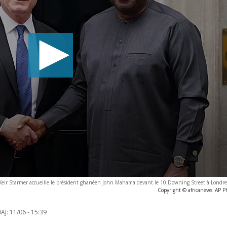
Keir Starmer accueille le président ghanéen John Mahama devant le 10 Downing Street à Londres
Copyright © africanews
AP P
AJ:
11/06 - 15:39