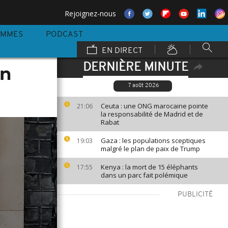
Rejoignez-nous
AMMES
PODCAST
EN DIRECT
DERNIÈRE MINUTE
un
7 août 2026
Ceuta : une ONG marocaine pointe
21:06
la responsabilité de Madrid et de
Rabat
Gaza : les populations sceptiques
19:03
malgré le plan de paix de Trump
Kenya : la mort de 15 éléphants
17:55
dans un parc fait polémique
PUBLICITÉ