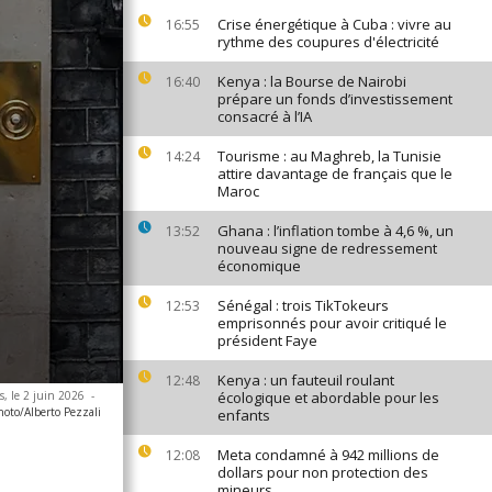
Crise énergétique à Cuba : vivre au
16:55
rythme des coupures d'électricité
Kenya : la Bourse de Nairobi
16:40
prépare un fonds d’investissement
consacré à l’IA
Tourisme : au Maghreb, la Tunisie
14:24
attire davantage de français que le
Maroc
Ghana : l’inflation tombe à 4,6 %, un
13:52
nouveau signe de redressement
économique
Sénégal : trois TikTokeurs
12:53
emprisonnés pour avoir critiqué le
président Faye
Kenya : un fauteuil roulant
12:48
, le 2 juin 2026
-
écologique et abordable pour les
hoto/Alberto Pezzali
enfants
Meta condamné à 942 millions de
12:08
dollars pour non protection des
mineurs