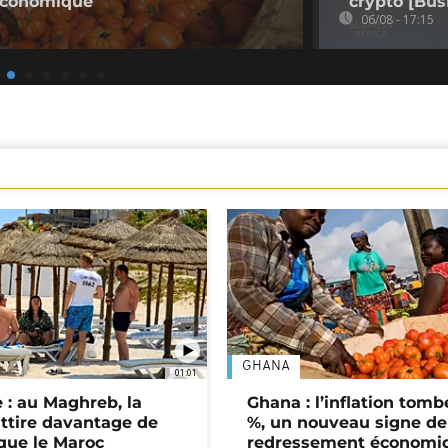
économique
crypto [Bus
06/08 - 17:15
GHANA
01:01
 : au Maghreb, la
Ghana : l’inflation tomb
attire davantage de
%, un nouveau signe de
 que le Maroc
redressement économi