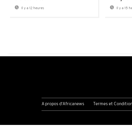
Il y a 12 heures
Il y a 15 
A propos d'Africanews
Termes et Conditio