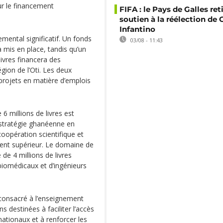
r le financement
FIFA : le Pays de Galles ret
soutien à la réélection de 
Infantino
mental significatif. Un fonds
03/08 - 11:43
a mis en place, tandis qu’un
ivres financera des
gion de l’Oti. Les deux
 projets en matière d’emplois
6 millions de livres est
stratégie ghanéenne en
 coopération scientifique et
ent supérieur. Le domaine de
de 4 millions de livres
biomédicaux et d’ingénieurs
 consacré à l’enseignement
s destinées à faciliter l’accès
tionaux et à renforcer les