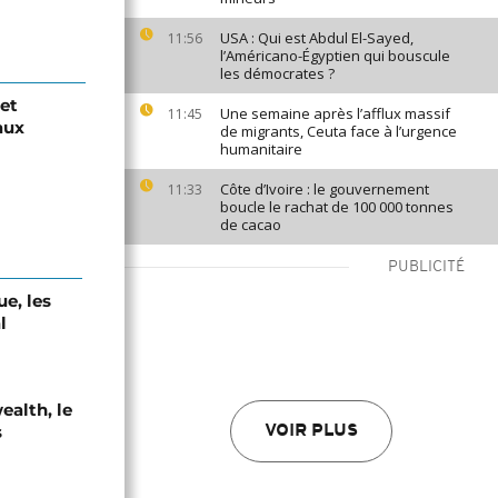
USA : Qui est Abdul El-Sayed,
11:56
l’Américano-Égyptien qui bouscule
les démocrates ?
jet
Une semaine après l’afflux massif
11:45
aux
de migrants, Ceuta face à l’urgence
humanitaire
Côte d’Ivoire : le gouvernement
11:33
boucle le rachat de 100 000 tonnes
de cacao
PUBLICITÉ
e, les
l
alth, le
s
VOIR PLUS