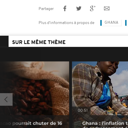
Partager
GHANA
Plus d'informations à propos de
SUR LE MÊME THÈME
00:51
acao pourrait chuter de 16
Ghana : l’inflatio