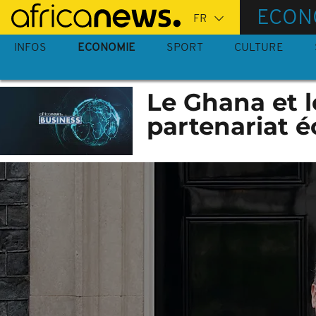
Passer
ECON
au
contenu
INFOS
ECONOMIE
SPORT
CULTURE
principal
Le Ghana et 
partenariat 