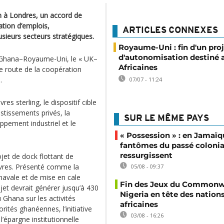
n à Londres, un accord de
ation d’emplois,
ARTICLES CONNEXES
lusieurs secteurs stratégiques.
Royaume-Uni : fin d'un pro
d'autonomisation destiné 
Ghana–Royaume-Uni, le « UK–
Africaines
de route de la coopération
.
07/07 - 11:24
es sterling, le dispositif cible
estissements privés, la
SUR LE MÊME PAYS
ppement industriel et le
« Possession » : en Jamaïqu
fantômes du passé colonia
ressurgissent
jet de dock flottant de
ivres. Présenté comme la
05/08 - 09:37
navale et de mise en cale
Fin des Jeux du Commonwe
jet devrait générer jusqu’à 430
Nigeria en tête des nation
 Ghana sur les activités
africaines
rités ghanéennes, l’initiative
03/08 - 16:26
’épargne institutionnelle