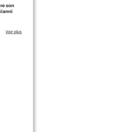
ire son
Gianni
Voir plus