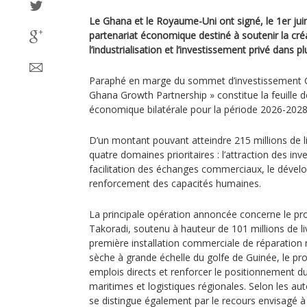
Le Ghana et le Royaume-Uni ont signé, le 1er jui
partenariat économique destiné à soutenir la cré
l’industrialisation et l’investissement privé dans p
Paraphé en marge du sommet d’investissement 
Ghana Growth Partnership » constitue la feuille 
économique bilatérale pour la période 2026-2028
D’un montant pouvant atteindre 215 millions de livr
quatre domaines prioritaires : l’attraction des inv
facilitation des échanges commerciaux, le dévelo
renforcement des capacités humaines.
La principale opération annoncée concerne le pro
Takoradi, soutenu à hauteur de 101 millions de l
première installation commerciale de réparation 
sèche à grande échelle du golfe de Guinée, le pro
emplois directs et renforcer le positionnement du
maritimes et logistiques régionales. Selon les auto
se distingue également par le recours envisagé à l