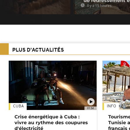
de redressement 
Il y a 15 heures
PLUS D'ACTUALITÉS
CUBA
INFO
01:54
Crise énergétique à Cuba :
Tourisme
vivre au rythme des coupures
Tunisie 
d'électricité
français