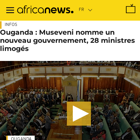
Passer
au
contenu
principal
INFOS
Ouganda : Museveni nomme un
nouveau gouvernement, 28 ministres
limogés
OUGANDA