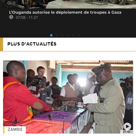
01:11
L’Ouganda autorise le déploiement de troupes à Gaza
07/08 - 11:27
PLUS D'ACTUALITÉS
ZAMBIE
01:48