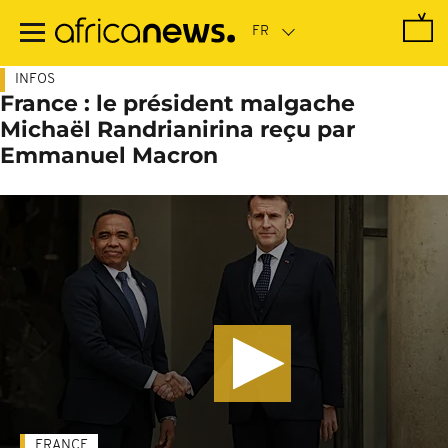
Passer
au
contenu
principal
INFOS
France : le président malgache
Michaël Randrianirina reçu par
Emmanuel Macron
FRANCE