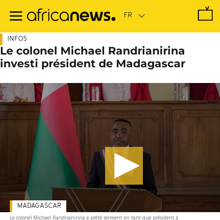
Passer
au
contenu
principal
INFOS
Le colonel Michael Randrianirina
investi président de Madagascar
MADAGASCAR
Le colonel Michael Randrianirina a prêté serment en tant que président à