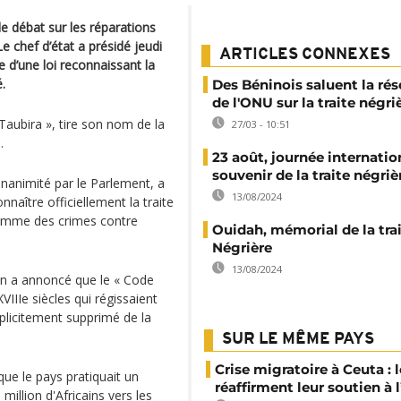
e débat sur les réparations
Le chef d’état a présidé jeudi
ARTICLES CONNEXES
d’une loi reconnaissant la
.
Des Béninois saluent la rés
de l'ONU sur la traite négri
Taubira », tire son nom de la
27/03 - 10:51
.
23 août, journée internatio
souvenir de la traite négriè
unanimité par le Parlement, a
13/08/2024
naître officiellement la traite
 comme des crimes contre
Ouidah, mémorial de la tra
Négrière
13/08/2024
on a annoncé que le « Code
IIIe siècles qui régissaient
xplicitement supprimé de la
SUR LE MÊME PAYS
Crise migratoire à Ceuta : l
que le pays pratiquait un
réaffirment leur soutien à
illion d'Africains vers les