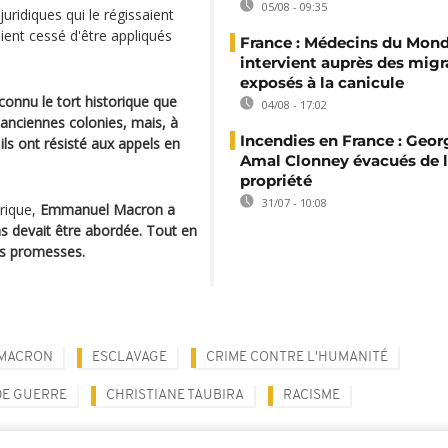
05/08 - 09:35
uridiques qui le régissaient
 aient cessé d'être appliqués
France : Médecins du Mon
intervient auprès des migr
exposés à la canicule
connu le tort historique que
04/08 - 17:02
 anciennes colonies, mais, à
Incendies en France : Geor
ils ont résisté aux appels en
Amal Clonney évacués de 
propriété
31/07 - 10:08
orique,
Emmanuel Macron a
ns devait être abordée. Tout en
es promesses.
MACRON
ESCLAVAGE
CRIME CONTRE L'HUMANITÉ
DE GUERRE
CHRISTIANE TAUBIRA
RACISME