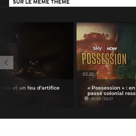
SUR LE MÊME THÈME
02:20
rones et un feu d’artifice
« Possession » : e
le
passé colonial res
05/08 - 09:37