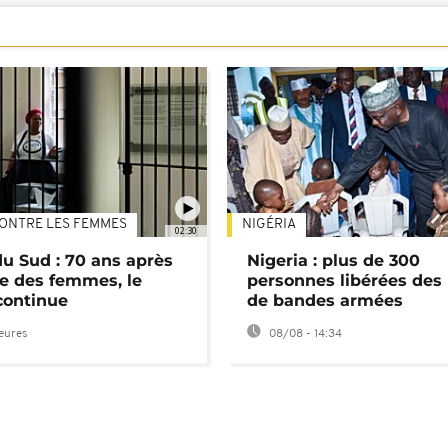
ONTRE LES FEMMES
NIGÉRIA
02:30
du Sud : 70 ans après
Nigeria : plus de 300
e des femmes, le
personnes libérées des
continue
de bandes armées
heures
08/08 - 14:34