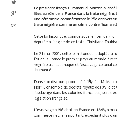
Le président français Emmanuel Macron a lancé l
liées au rôle de la France dans la traite négrière. 
une cérémonie commémorant le 25e anniversaire 
traite négrière comme un crime contre l’humanité
Cette loi historique, connue sous le nom de « loi 
députée à l’origine de ce texte, Christiane Taubira
Le 21 mai 2001, cette loi historique, adoptée à l’
fait de la France le premier pays au monde à recon
négrière transatlantique et l’esclavage colonial
l’humanité.
Dans son discours prononcé à l’Élysée, M. Macr
Noir », ensemble de décrets royaux des XVIIe et XV
l’esclavage dans les colonies françaises, serait e
législation française.
L'esclavage a été aboli en France en 1848,
alors 
commerce négrier important, expédiant plus d'un m