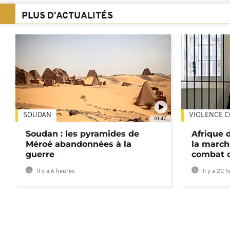
PLUS D'ACTUALITÉS
SOUDAN
VIOLENCE C
01:47
Soudan : les pyramides de
Afrique 
Méroé abandonnées à la
la march
guerre
combat 
Il y a 6 heures
Il y a 22 