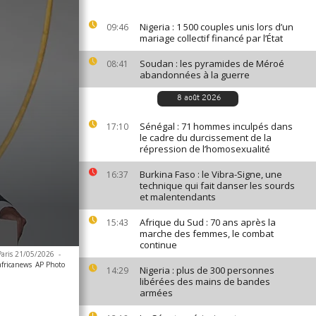
Nigeria : 1 500 couples unis lors d’un
09:46
mariage collectif financé par l’État
Soudan : les pyramides de Méroé
08:41
abandonnées à la guerre
8 août 2026
Sénégal : 71 hommes inculpés dans
17:10
le cadre du durcissement de la
répression de l’homosexualité
Burkina Faso : le Vibra-Signe, une
16:37
technique qui fait danser les sourds
et malentendants
Afrique du Sud : 70 ans après la
15:43
marche des femmes, le combat
continue
 Paris 21/05/2026
-
africanews
AP Photo
Nigeria : plus de 300 personnes
14:29
libérées des mains de bandes
armées