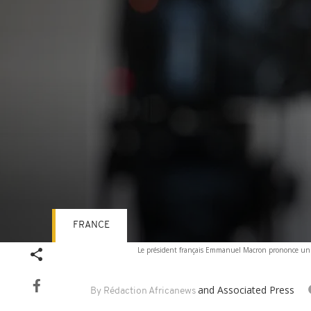
FRANCE
Volume
Le président français Emmanuel Macron prononce un di
90%
and Associated Press
By Rédaction Africanews