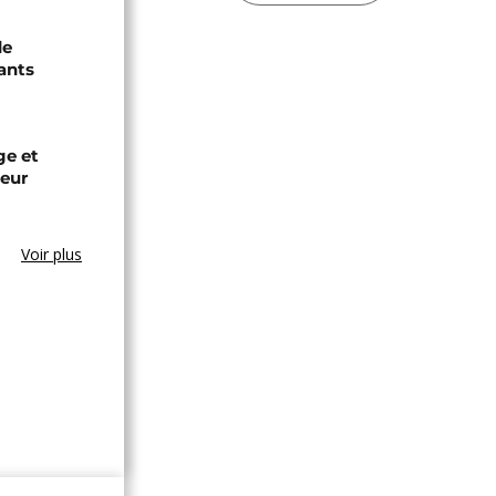
de
ants
ge et
leur
Voir plus