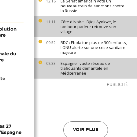
Le Sénat américain vote un
12:18
nouveau train de sanctions contre
la Russie
Côte d'Ivoire : Djidji Ayokwe, le
11:11
tambour parleur retrouve son
olution
village
ère
RDC : Ebola tue plus de 300 enfants,
09:52
l'ONU alerte sur une crise sanitaire
majeure
nale du
re
Espagne : vaste réseau de
08:33
trafiquants démantelé en
Méditerranée
ite
PUBLICITÉ
es 27
VOIR PLUS
 l’Espagne