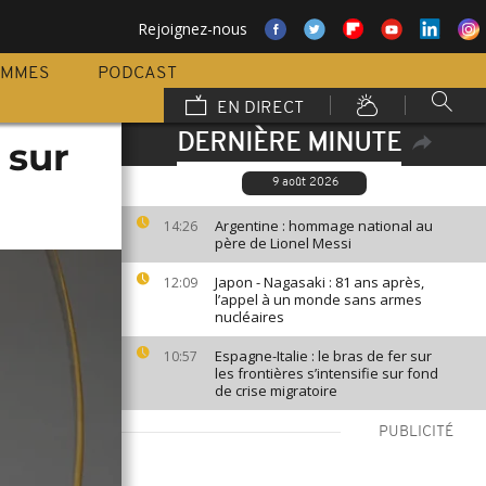
Rejoignez-nous
AMMES
PODCAST
EN DIRECT
DERNIÈRE MINUTE
 sur
9 août 2026
Argentine : hommage national au
14:26
père de Lionel Messi
Japon - Nagasaki : 81 ans après,
12:09
l’appel à un monde sans armes
nucléaires
Espagne-Italie : le bras de fer sur
10:57
les frontières s’intensifie sur fond
de crise migratoire
PUBLICITÉ