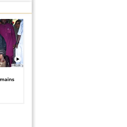
02:08
 mains