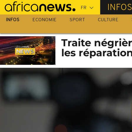
Passer
INFO
au
contenu
INFOS
ECONOMIE
SPORT
CULTURE
principal
Traite négriè
les réparatio