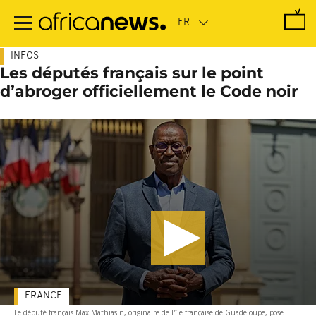
Passer
au
contenu
principal
INFOS
Les députés français sur le point
d’abroger officiellement le Code noir
FRANCE
Le député français Max Mathiasin, originaire de l'île française de Guadeloupe, pose