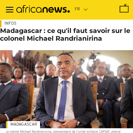
Passer
au
contenu
principal
INFOS
Madagascar : ce qu'il faut savoir sur le
colonel Michael Randrianirina
MADAGASCAR
Le colonel Michael Randrianirina, commandant de l'unité militaire CAPSAT, attend