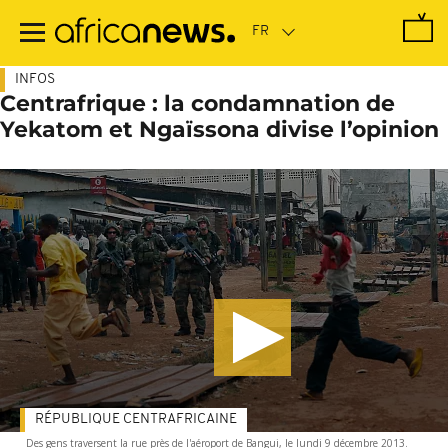
Passer
au
contenu
principal
INFOS
Centrafrique : la condamnation de
Yekatom et Ngaïssona divise l’opinion
RÉPUBLIQUE CENTRAFRICAINE
Des gens traversent la rue près de l'aéroport de Bangui, le lundi 9 décembre 2013.