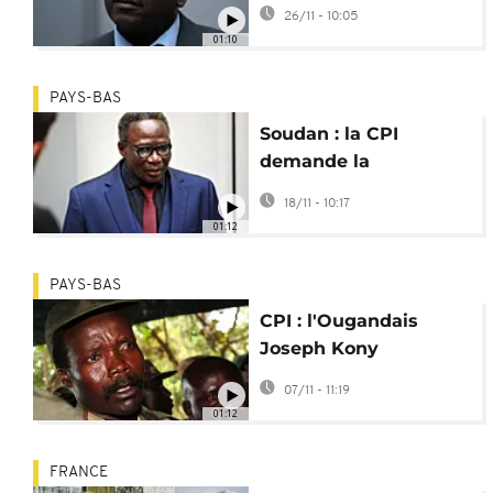
Abdel Kani pour
26/11 - 10:05
crimes de guerre
01:10
PAYS-BAS
Soudan : la CPI
demande la
condamnation à
18/11 - 10:17
perpétuité d'un chef
01:12
janjawid
PAYS-BAS
CPI : l'Ougandais
Joseph Kony
formellement inculpé
07/11 - 11:19
de crimes de guerre
01:12
FRANCE