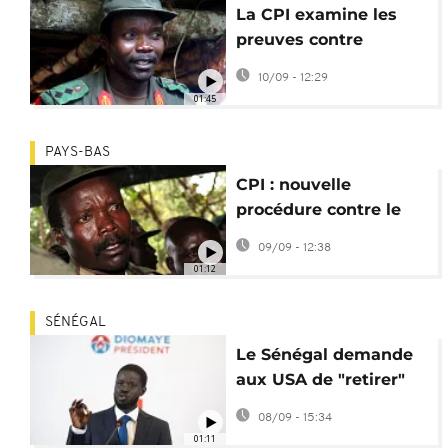
La CPI examine les
preuves contre
l'Ougandais Joseph
10/09 - 12:29
Kony
01:45
PAYS-BAS
CPI : nouvelle
procédure contre le
chef de guerre
09/09 - 12:38
ougandais Joseph
01:12
Kony
SÉNÉGAL
Le Sénégal demande
aux USA de "retirer"
les sanctions contre la
08/09 - 15:34
CPI
01:11