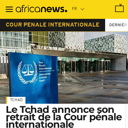
Passer
au
contenu
principal
COUR PENALE INTERNATIONALE
DERNIÈR
TCHAD
Le Tchad annonce son
retrait de la Cour pénale
internationale