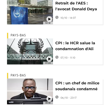
Retrait de l'AES :
l'avocat Donald Deya
prône une réforme de
10/10 - 14:07
la CPI
02:32
PAYS-BAS
CPI : le HCR salue la
condamnation d'Ali
Kushayb pour
07/10 - 11:10
atrocités au Darfour
01:24
PAYS-BAS
CPI : un chef de milice
soudanais condamné
pour des atrocités au
06/10 - 23:17
Darfour
00:59