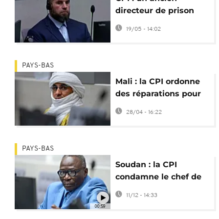
directeur de prison
libyen mis en
19/05 - 14:02
accusation
PAYS-BAS
Mali : la CPI ordonne
des réparations pour
les atrocités à
28/04 - 16:22
Tombouctou
PAYS-BAS
Soudan : la CPI
condamne le chef de
la milice Janjaweed à
11/12 - 14:33
20 ans de prison
00:59