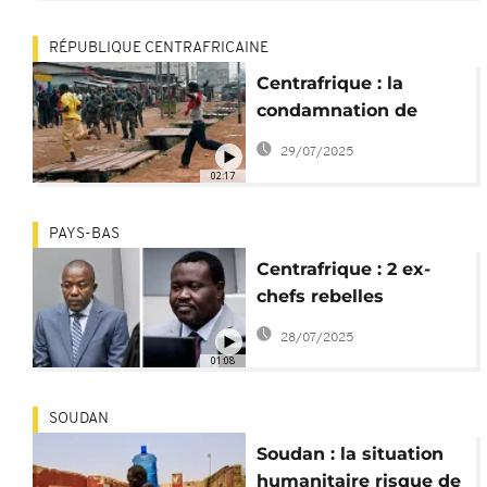
RÉPUBLIQUE CENTRAFRICAINE
Centrafrique : la
condamnation de
Yekatom et Ngaïssona
29/07/2025
divise l’opinion
02:17
PAYS-BAS
Centrafrique : 2 ex-
chefs rebelles
condamnés pour
28/07/2025
crimes de guerre
01:08
SOUDAN
Soudan : la situation
humanitaire risque de