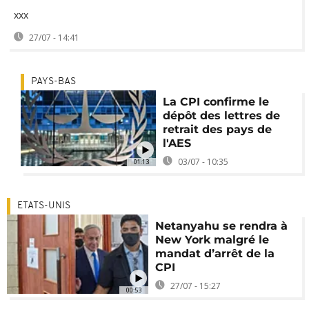
xxx
27/07 - 14:41
PAYS-BAS
La CPI confirme le
dépôt des lettres de
retrait des pays de
l'AES
03/07 - 10:35
01:13
ETATS-UNIS
Netanyahu se rendra à
New York malgré le
mandat d’arrêt de la
CPI
27/07 - 15:27
00:53