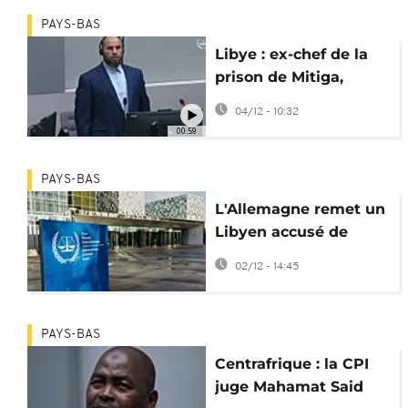
PAYS-BAS
Libye : ex-chef de la
prison de Mitiga,
Khaled El Hishri
04/12 - 10:32
devant la CPI
00:59
PAYS-BAS
L'Allemagne remet un
Libyen accusé de
crimes de guerre à la
02/12 - 14:45
CPI
PAYS-BAS
Centrafrique : la CPI
juge Mahamat Said