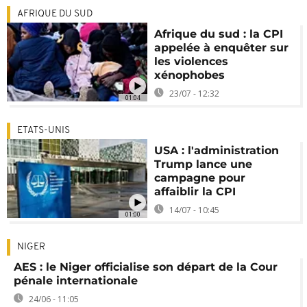
AFRIQUE DU SUD
Afrique du sud : la CPI
appelée à enquêter sur
les violences
xénophobes
23/07 - 12:32
01:04
ETATS-UNIS
USA : l'administration
Trump lance une
campagne pour
affaiblir la CPI
14/07 - 10:45
01:00
NIGER
AES : le Niger officialise son départ de la Cour
pénale internationale
24/06 - 11:05