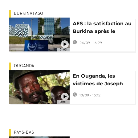
BURKINA FASO
AES : la satisfaction au
Burkina après le
retrait de la CPI
24/09 - 16:29
01:03
OUGANDA
En Ouganda, les
victimes de Joseph
Kony ont les yeux
10/09 - 15:12
rivés sur la CPI
00:01
PAYS-BAS