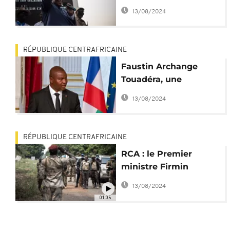
Touadéra toujours
13/08/2024
contestée
RÉPUBLIQUE CENTRAFRICAINE
Faustin Archange
Touadéra, une
légitimité à
13/08/2024
reconquérir ?
RÉPUBLIQUE CENTRAFRICAINE
RCA : le Premier
ministre Firmin
Ngrebada à la
13/08/2024
rencontre des troupes
01:05