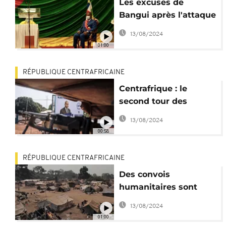
Les excuses de
Bangui après l'attaque
menée par son armée
13/08/2024
au Tchad
01:00
RÉPUBLIQUE CENTRAFRICAINE
Centrafrique : le
second tour des
législatives sous
13/08/2024
tension
00:58
RÉPUBLIQUE CENTRAFRICAINE
Des convois
humanitaires sont
attendus à Bangui
13/08/2024
01:00