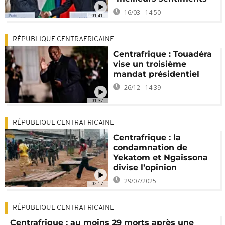
16/03 - 14:50
01:41
RÉPUBLIQUE CENTRAFRICAINE
Centrafrique : Touadéra
vise un troisième
mandat présidentiel
26/12 - 14:39
01:37
RÉPUBLIQUE CENTRAFRICAINE
Centrafrique : la
condamnation de
Yekatom et Ngaïssona
divise l’opinion
29/07/2025
02:17
RÉPUBLIQUE CENTRAFRICAINE
Centrafrique : au moins 29 morts après une