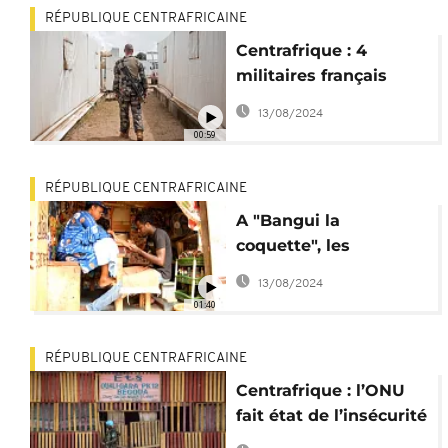
RÉPUBLIQUE CENTRAFRICAINE
Centrafrique : 4
militaires français
arrêtés à Bangui
13/08/2024
00:59
RÉPUBLIQUE CENTRAFRICAINE
A "Bangui la
coquette", les
hommes font les
13/08/2024
ongles
01:40
RÉPUBLIQUE CENTRAFRICAINE
Centrafrique : l’ONU
fait état de l’insécurité
grimpante à Bangui