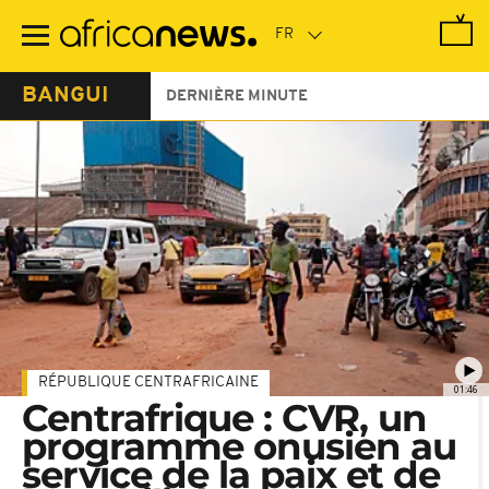
Passer
au
contenu
principal
BANGUI
DERNIÈRE MINUTE
RÉPUBLIQUE CENTRAFRICAINE
01:46
Centrafrique : CVR, un
programme onusien au
service de la paix et de