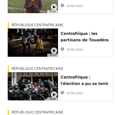
par notre
13/08/2024
correspondant à
01:22
Bangui
RÉPUBLIQUE CENTRAFRICAINE
Centrafrique : les
partisans de Touadéra
jubilent
13/08/2024
01:15
RÉPUBLIQUE CENTRAFRICAINE
Centrafrique :
l'élection a pu se tenir
dans un calme relatif
13/08/2024
02:38
RÉPUBLIQUE CENTRAFRICAINE