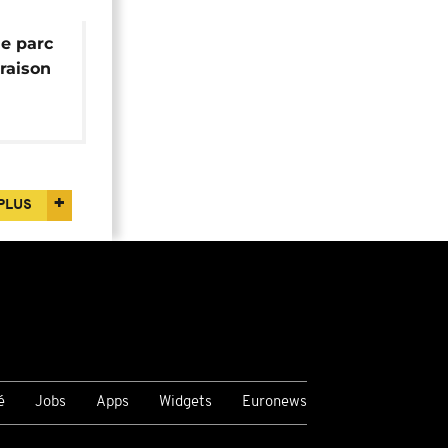
le parc
raison
PLUS
é
Jobs
Apps
Widgets
Euronews