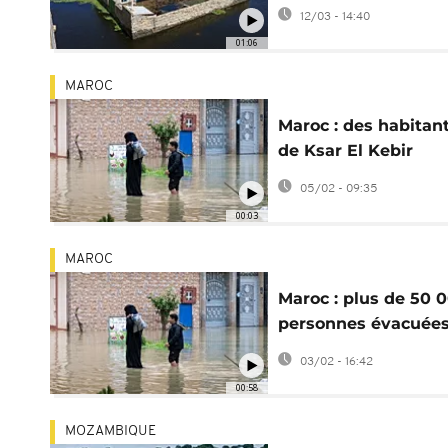
l'Éthiopie et le Ken
12/03 - 14:40
01:06
MAROC
Maroc : des habitan
de Ksar El Kebir
évacués par la
05/02 - 09:35
Gendarmerie royale
00:03
MAROC
Maroc : plus de 50 
personnes évacuées
raison de fortes plu
03/02 - 16:42
00:58
MOZAMBIQUE