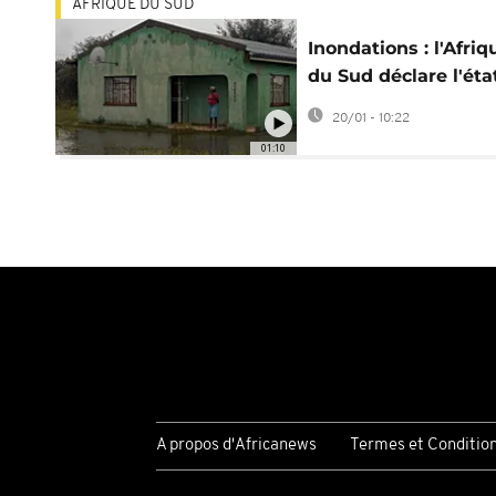
AFRIQUE DU SUD
Inondations : l'Afriq
du Sud déclare l'éta
catastrophe nationa
20/01 - 10:22
01:10
A propos d'Africanews
Termes et Conditio