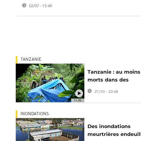
02/07 - 13:49
TANZANIE
Tanzanie : au moins
morts dans des
glissements de terr
27/03 - 20:48
01:16
INONDATIONS
Des inondations
meurtrières endeuil