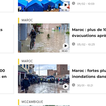
ya
détresse de 40 
09/02 - 10:03
évacués
01:50
MAROC
ts
Maroc : plus de 
évacuations aprè
inondations à Ks
05/02 - 10:25
Kébir
00:43
MAROC
000
Maroc : fortes plu
 en
inondations dans
ies
nord-ouest
30/01 - 10:21
00:08
MOZAMBIQUE