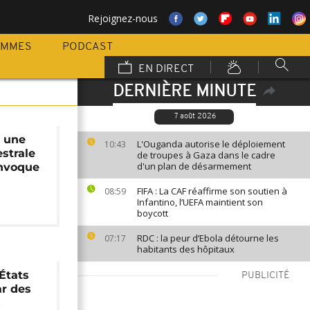
Rejoignez-nous
AMMES
PODCAST
EN DIRECT
DERNIÈRE MINUTE
7 août 2026
, une
L'Ouganda autorise le déploiement
10:43
strale
de troupes à Gaza dans le cadre
d'un plan de désarmement
invoque
FIFA : La CAF réaffirme son soutien à
08:59
Infantino, l’UEFA maintient son
boycott
RDC : la peur d’Ebola détourne les
07:17
habitants des hôpitaux
 États
PUBLICITÉ
r des
s