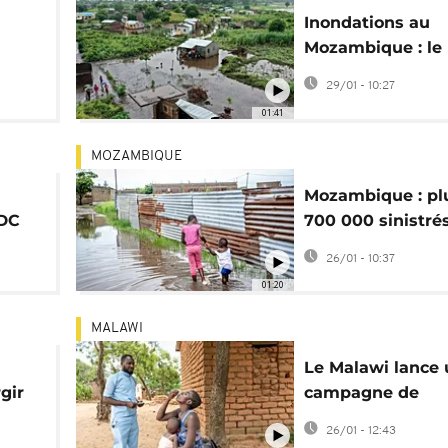
Inondations au
Mozambique : le 
s’alourdit à au m
29/01 - 10:27
morts
01:41
MOZAMBIQUE
Mozambique : pl
ADC
700 000 sinistré
les inondations
26/01 - 10:37
nce
01:20
MALAWI
Le Malawi lance
gir
campagne de
le
vaccination contr
26/01 - 12:43
choléra