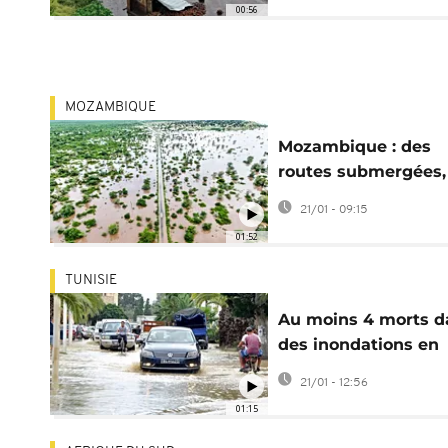
00:56
MOZAMBIQUE
Mozambique : des
routes submergées,
retour des sinistrés
21/01 - 09:15
compliqué
01:52
TUNISIE
Au moins 4 morts d
des inondations en
Tunisie
21/01 - 12:56
01:15