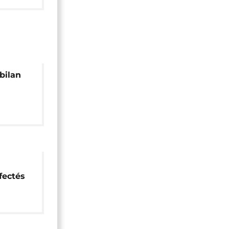
bilan
urdir
fectés
ons