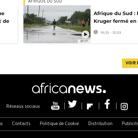
AFRIQUE DU SUD
ue
Afrique du Sud : 
t de
Kruger fermé en 
le
des inondations
19/01 - 10:33
01:17
VOIR 
Réseaux sociaux
ns
Contacts
Politique de Cookie
Distribution
Publicit