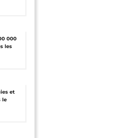
000
100 000
s les
ar el
ies et
 le