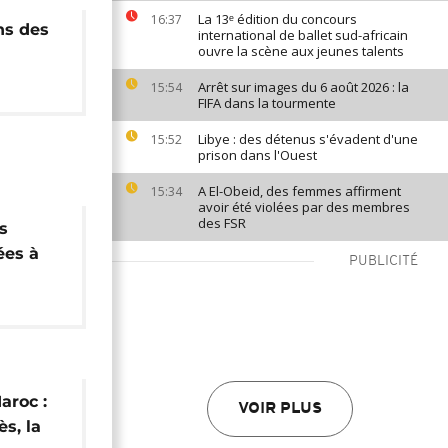
La 13ᵉ édition du concours
16:37
ns des
international de ballet sud-africain
ouvre la scène aux jeunes talents
Arrêt sur images du 6 août 2026 : la
15:54
FIFA dans la tourmente
Libye : des détenus s'évadent d'une
15:52
prison dans l'Ouest
A El-Obeid, des femmes affirment
15:34
avoir été violées par des membres
des FSR
s
ées à
PUBLICITÉ
aroc :
VOIR PLUS
s, la