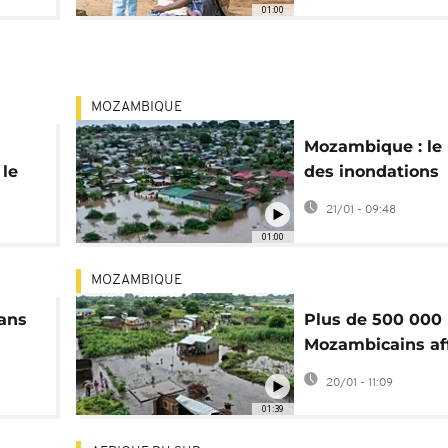
01:00
MOZAMBIQUE
Mozambique : le 
 le
des inondations
continue de s’alo
21/01 - 09:48
01:00
MOZAMBIQUE
ans
Plus de 500 000
Mozambicains af
par des inondati
20/01 - 11:09
meurtrières
01:39