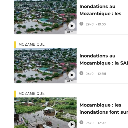
Inondations au
Mozambique : les
opérations de
29/01 - 10:00
sauvetage se
01:51
poursuivent
MOZAMBIQUE
Inondations au
Mozambique : la S
déploie une
26/01 - 12:55
intervention d’urge
01:02
MOZAMBIQUE
Mozambique : les
inondations font sur
des crocodiles en vil
26/01 - 12:09