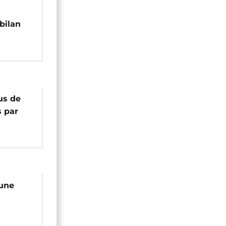
bilan
oins 122
us de
s par
 une
e le