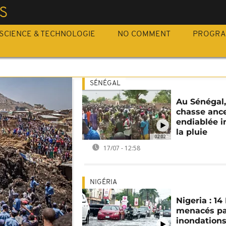
S
SCIENCE & TECHNOLOGIE
NO COMMENT
PROGR
SÉNÉGAL
Au Sénégal
chasse ance
endiablée 
la pluie
02:02
17/07 - 12:58
NIGÉRIA
Nigeria : 14
menacés pa
inondation