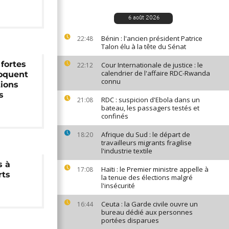
6 août 2026
Bénin : l'ancien président Patrice
22:48
Talon élu à la tête du Sénat
 fortes
Cour Internationale de justice : le
22:12
calendrier de l'affaire RDC-Rwanda
voquent
connu
tions
s
RDC : suspicion d'Ebola dans un
21:08
bateau, les passagers testés et
confinés
Afrique du Sud : le départ de
18:20
travailleurs migrants fragilise
l'industrie textile
s à
Haïti : le Premier ministre appelle à
17:08
rts
la tenue des élections malgré
l'insécurité
Ceuta : la Garde civile ouvre un
16:44
bureau dédié aux personnes
portées disparues