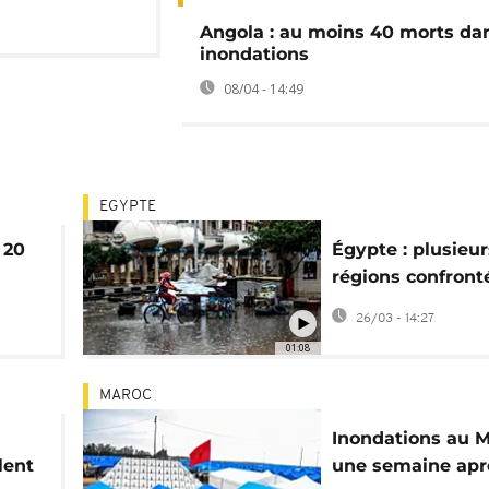
Angola : au moins 40 morts da
inondations
08/04 - 14:49
EGYPTE
 20
Égypte : plusieur
régions confront
ain
de fortes pluies
26/03 - 14:27
01:08
MAROC
Inondations au M
lent
une semaine aprè