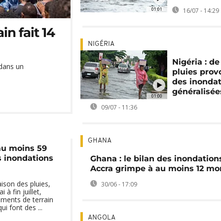
01:01
16/07 - 14:29
in fait 14
NIGÉRIA
Nigéria : de
 dans un
pluies pro
des inonda
généralisée
01:00
09/07 - 11:36
GHANA
 au moins 59
 inondations
Ghana : le bilan des inondation
Accra grimpe à au moins 12 mo
ison des pluies,
30/06 - 17:09
 à fin juillet,
ments de terrain
i font des ...
ANGOLA