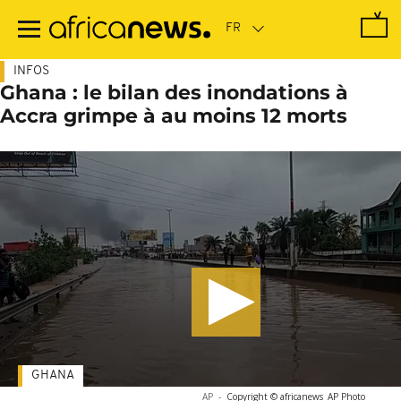
Passer
au
contenu
principal
INFOS
Ghana : le bilan des inondations à
Accra grimpe à au moins 12 morts
GHANA
AP
-
Copyright © africanews
AP Photo