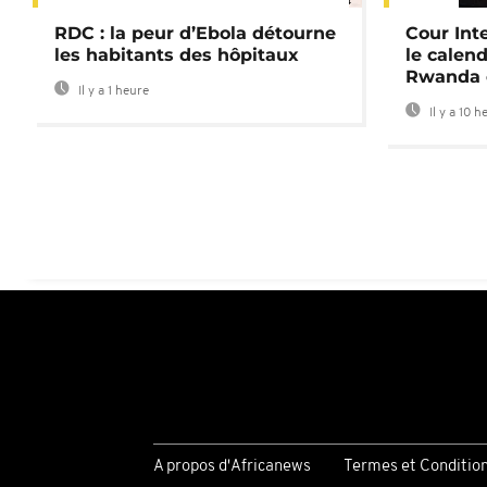
01:34
RDC : la peur d’Ebola détourne
Cour Inte
les habitants des hôpitaux
le calend
Rwanda 
Il y a 1 heure
Il y a 10 h
A propos d'Africanews
Termes et Conditio