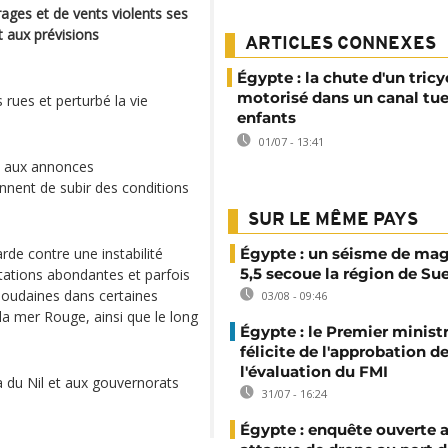
ages et de vents violents ses
 aux prévisions
ARTICLES CONNEXES
Égypte : la chute d'un tricy
motorisé dans un canal tue
rues et perturbé la vie
enfants
01/07 - 13:41
te aux annonces
ennent de subir des conditions
SUR LE MÊME PAYS
de contre une instabilité
Égypte : un séisme de ma
5,5 secoue la région de Su
itations abondantes et parfois
soudaines dans certaines
03/08 - 09:46
la mer Rouge, ainsi que le long
Égypte : le Premier minist
félicite de l'approbation d
l'évaluation du FMI
a du Nil et aux gouvernorats
31/07 - 16:24
Égypte : enquête ouverte 