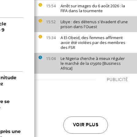
Arrêt sur images du 6 août 2026 : la
15:54
FIFA dans la tourmente
Libye : des détenus s'évadent d'une
15:52
cle
prison dans l'Ouest
 9
A El-Obeid, des femmes affirment
15:34
avoir été violées par des membres
des FSR
Le Nigeria cherche à mieux réguler
15:04
le marché de la crypto [Business
Africa]
gnitude
PUBLICITÉ
ez
re se
e
VOIR PLUS
après une