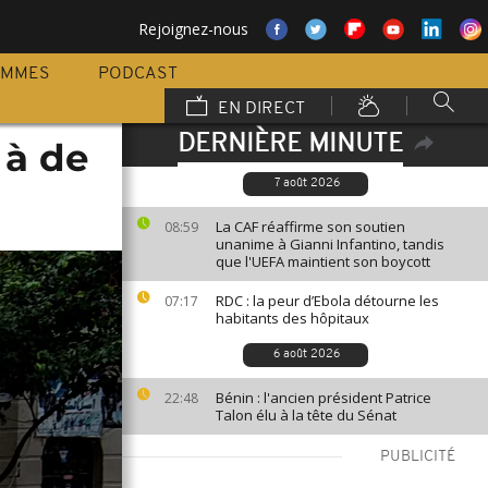
Rejoignez-nous
AMMES
PODCAST
EN DIRECT
DERNIÈRE MINUTE
 à de
7 août 2026
La CAF réaffirme son soutien
08:59
unanime à Gianni Infantino, tandis
que l'UEFA maintient son boycott
RDC : la peur d’Ebola détourne les
07:17
habitants des hôpitaux
6 août 2026
Bénin : l'ancien président Patrice
22:48
Talon élu à la tête du Sénat
PUBLICITÉ