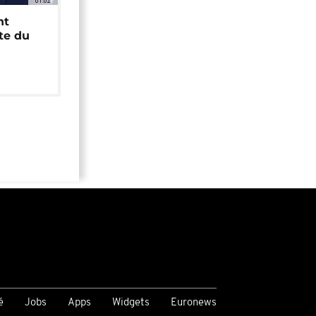
01:02
nt
ête du
é
Jobs
Apps
Widgets
Euronews