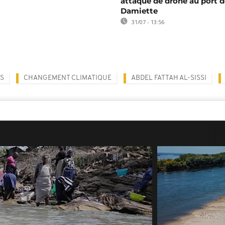
attaque de drone au port d
Damiette
31/07 - 13:56
S
CHANGEMENT CLIMATIQUE
ABDEL FATTAH AL-SISSI