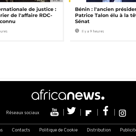
01:16
rnationale de justice :
Bénin : l'ancien préside
rier de l'affaire RDC-
Patrice Talon élu à la t
connu
Sénat
eures
Il y a 9 heures
Réseaux sociaux
ns
Contacts
Politique de Cookie
Distribution
Publicit