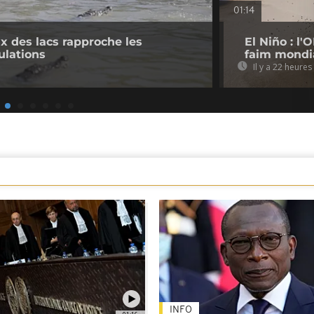
01:14
 des lacs rapproche les
El Niño : l
ulations
faim mondi
Il y a 22 heures
INFO