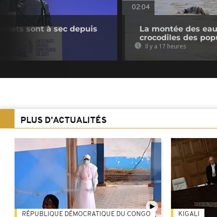
02:04
binets sont à sec depuis
La montée des eaux
crocodiles des pop
Il y a 17 heures
PLUS D'ACTUALITÉS
RÉPUBLIQUE DÉMOCRATIQUE DU CONGO
KIGALI