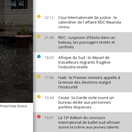
Cour Internationale de justice : le
22:12
calendrier de l'affaire RDC-Rwanda
connu
RDC : suspicion d'Ebola dans un
21:08
bateau, les passagers testés et
confinés
Afrique du Sud : le départ de
18:20
travailleurs migrants fragilise
l'industrie textile
Haïti : le Premier ministre appelle à
17:08
la tenue des élections malgré
l'insécurité
Ceuta : la Garde civile ouvre un
16:44
bureau dédié aux personnes
 Photo/Heba Khamis
portées disparues
La 13ᵉ édition du concours
16:37
international de ballet sud-africain
ouvre la scène aux jeunes talents