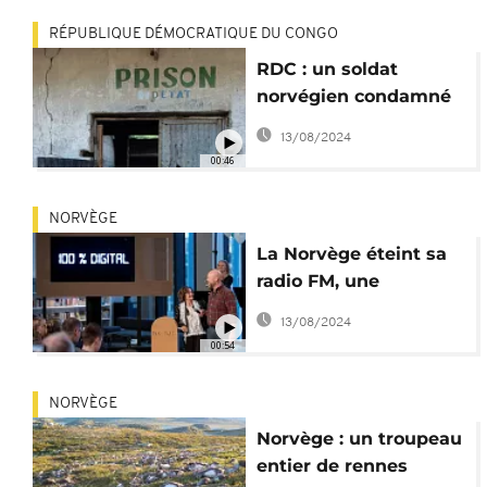
RÉPUBLIQUE DÉMOCRATIQUE DU CONGO
RDC : un soldat
norvégien condamné
à vie a été libéré pour
13/08/2024
raisons humanitaires
00:46
NORVÈGE
La Norvège éteint sa
radio FM, une
première mondiale
13/08/2024
00:54
NORVÈGE
Norvège : un troupeau
entier de rennes