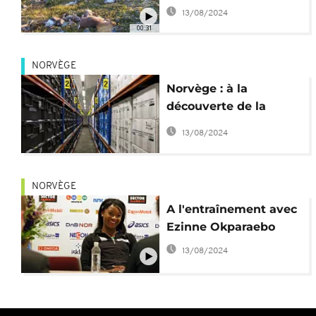
décimés par la foudre
13/08/2024
00:31
NORVÈGE
Norvège : à la
découverte de la
réserve mondiale de
13/08/2024
semences de Svalbard
NORVÈGE
A l'entraînement avec
Ezinne Okparaebo
13/08/2024