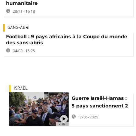
humanitaire
28/11 - 16:18
SANS-ABRI
Football : 9 pays africains à la Coupe du monde
des sans-abris
04/09 - 15:25
ISRAËL
Guerre Israël-Hamas :
5 pays sanctionnent 2
ministres de
12/06/2025
Netanyahou
01:29