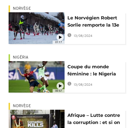
NORVÈGE
Le Norvégien Robert
Sorlie remporte la 13e
édition de la course de
13/08/2024
traîneau à chiens [No
01:17
Commeny]
NIGÉRIA
Coupe du monde
féminine : le Nigeria
n'a plus droit à l'erreur
13/08/2024
00:57
NORVÈGE
Afrique – Lutte contre
la corruption : et si on