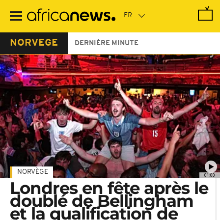
Passer
au
contenu
principal
NORVEGE
DERNIÈRE MINUTE
NORVÈGE
01:00
Londres en fête après le
doublé de Bellingham
et la qualification de