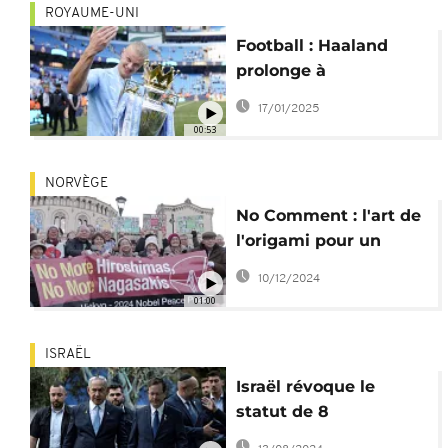
ROYAUME-UNI
Football : Haaland
prolonge à
Manchester City
17/01/2025
jusqu'en 2034
00:53
NORVÈGE
No Comment : l'art de
l'origami pour un
monde sans armes
10/12/2024
nucléaires
01:00
ISRAËL
Israël révoque le
statut de 8
Norvégiens auprès de