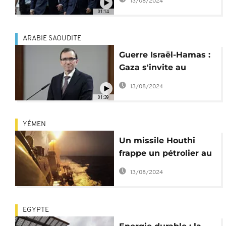
13/08/2024
l'Autorité
01:14
Palestinienne
ARABIE SAOUDITE
Guerre Israël-Hamas :
Gaza s'invite au
Forum économique
13/08/2024
mondial
01:39
YÉMEN
Un missile Houthi
frappe un pétrolier au
large du Yémen
13/08/2024
EGYPTE