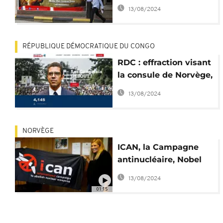
s'inspirait des bons
13/08/2024
exemples ?
RÉPUBLIQUE DÉMOCRATIQUE DU CONGO
RDC : effraction visant
la consule de Norvège,
mère d'un opposant
13/08/2024
NORVÈGE
ICAN, la Campagne
antinucléaire, Nobel
de la Paix 2017
13/08/2024
01:15