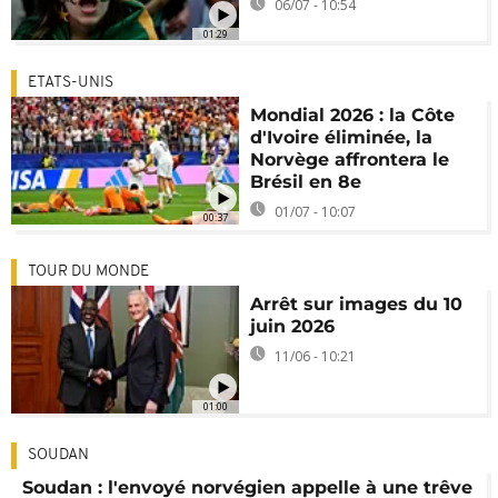
06/07 - 10:54
01:29
ETATS-UNIS
Mondial 2026 : la Côte
d'Ivoire éliminée, la
Norvège affrontera le
Brésil en 8e
01/07 - 10:07
00:37
TOUR DU MONDE
Arrêt sur images du 10
juin 2026
11/06 - 10:21
01:00
SOUDAN
Soudan : l'envoyé norvégien appelle à une trêve