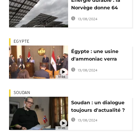
Energie durable : la
Norvège donne 64
millions de dollars à la
13/08/2024
SEFA
EGYPTE
Égypte : une usine
d'ammoniac verra
bientôt le jour dans le
13/08/2024
Suez
01:04
SOUDAN
Soudan : un dialogue
toujours d'actualité ?
13/08/2024
01:45