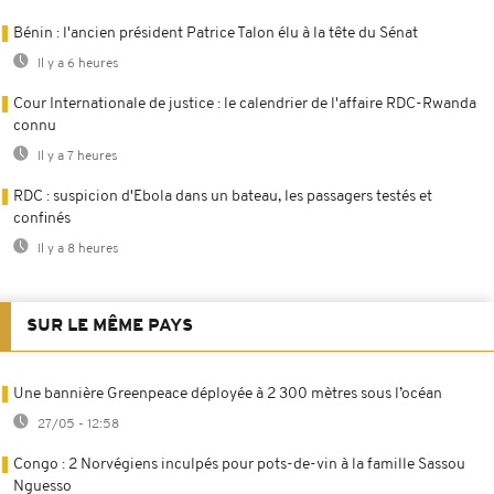
Bénin : l'ancien président Patrice Talon élu à la tête du Sénat
Il y a 6 heures
Cour Internationale de justice : le calendrier de l'affaire RDC-Rwanda
connu
Il y a 7 heures
RDC : suspicion d'Ebola dans un bateau, les passagers testés et
confinés
Il y a 8 heures
SUR LE MÊME PAYS
Une bannière Greenpeace déployée à 2 300 mètres sous l’océan
27/05 - 12:58
Congo : 2 Norvégiens inculpés pour pots-de-vin à la famille Sassou
Nguesso