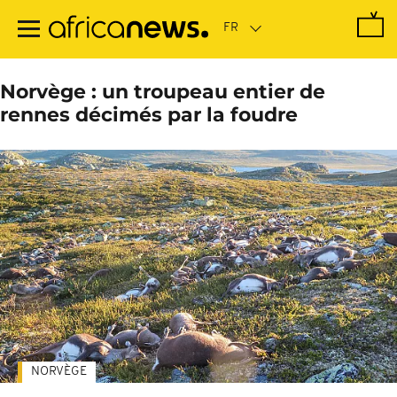
Passer
au
contenu
principal
Norvège : un troupeau entier de
rennes décimés par la foudre
NORVÈGE