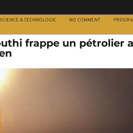
S
SCIENCE & TECHNOLOGIE
NO COMMENT
PROGR
uthi frappe un pétrolier 
men