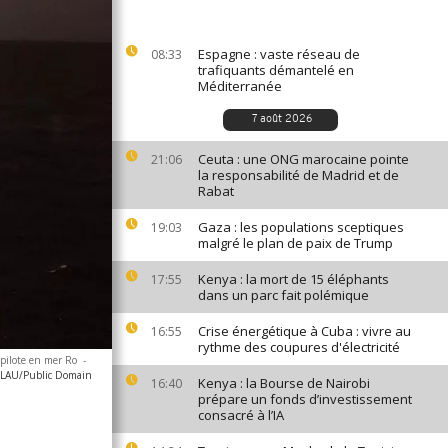
Espagne : vaste réseau de
08:33
trafiquants démantelé en
Méditerranée
7 août 2026
Ceuta : une ONG marocaine pointe
21:06
la responsabilité de Madrid et de
Rabat
Gaza : les populations sceptiques
19:03
malgré le plan de paix de Trump
Kenya : la mort de 15 éléphants
17:55
dans un parc fait polémique
Crise énergétique à Cuba : vivre au
16:55
rythme des coupures d'électricité
 pilote en mer Ro
-
LAU/Public Domain
Kenya : la Bourse de Nairobi
16:40
prépare un fonds d’investissement
consacré à l’IA