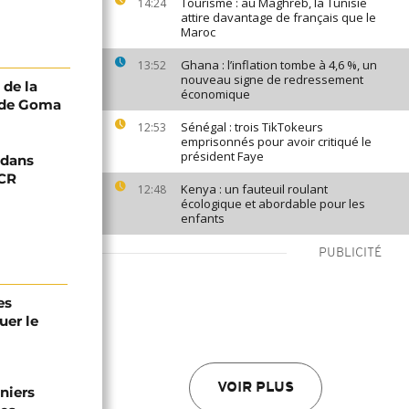
Tourisme : au Maghreb, la Tunisie
14:24
attire davantage de français que le
Maroc
Ghana : l’inflation tombe à 4,6 %, un
13:52
nouveau signe de redressement
 de la
économique
t de Goma
Sénégal : trois TikTokeurs
12:53
emprisonnés pour avoir critiqué le
président Faye
 dans
ICR
Kenya : un fauteuil roulant
12:48
écologique et abordable pour les
enfants
PUBLICITÉ
es
uer le
VOIR PLUS
niers