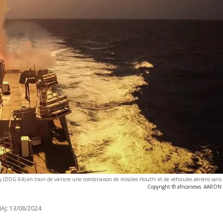
ey (DDG 64) en train de vaincre une combinaison de missiles Houthi et de véhicules aériens sans
Copyright © africanews
AARON 
AJ:
13/08/2024