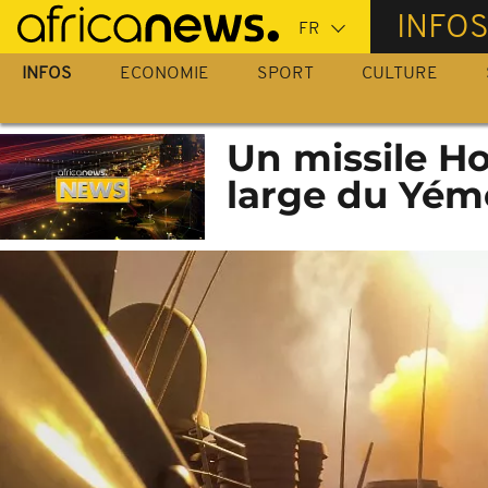
Passer
INFO
au
contenu
INFOS
ECONOMIE
SPORT
CULTURE
principal
Un missile Ho
large du Yé