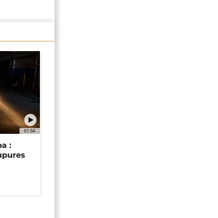
01:54
a :
upures