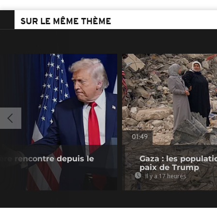
SUR LE MÊME THÈME
01:49
re rencontre depuis le
Gaza : les populat
paix de Trump
Il y a 17 heures