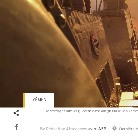
YÉMEN
Le destroyer à missiles guidés de classe Arleigh Burke USS Carn
avec AFP
Dernière M
By Rédaction Africanews