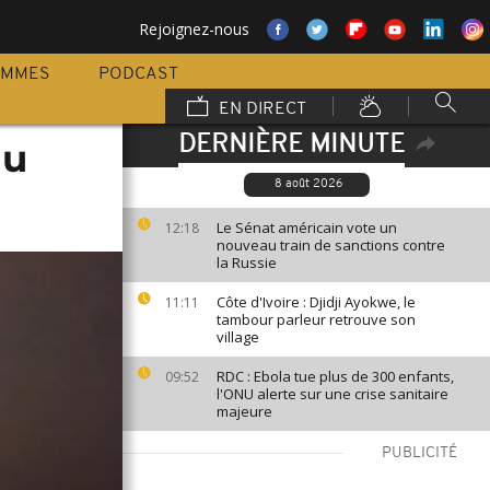
Rejoignez-nous
AMMES
PODCAST
EN DIRECT
DERNIÈRE MINUTE
au
8 août 2026
Le Sénat américain vote un
12:18
nouveau train de sanctions contre
la Russie
Côte d'Ivoire : Djidji Ayokwe, le
11:11
tambour parleur retrouve son
village
RDC : Ebola tue plus de 300 enfants,
09:52
l'ONU alerte sur une crise sanitaire
majeure
PUBLICITÉ