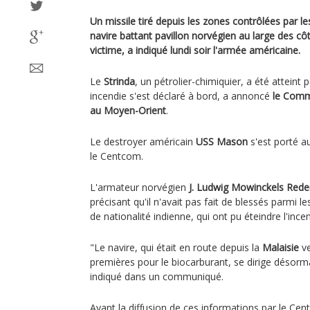
Un missile tiré depuis les zones contrôlées par l
navire battant pavillon norvégien au large des c
victime, a indiqué lundi soir l'armée américaine.
Le
Strinda
, un pétrolier-chimiquier, a été atteint 
incendie s'est déclaré à bord, a annoncé
le Comm
au Moyen-Orient
.
Le destroyer américain
USS Mason
s'est porté a
le Centcom.
L'armateur norvégien
J. Ludwig Mowinckels Rede
précisant qu'il n'avait pas fait de blessés parmi
de nationalité indienne, qui ont pu éteindre l'incen
"Le navire, qui était en route depuis la
Malaisie
ve
premières pour le biocarburant, se dirige désormai
indiqué dans un communiqué.
Avant la diffusion de ces informations par le Cent