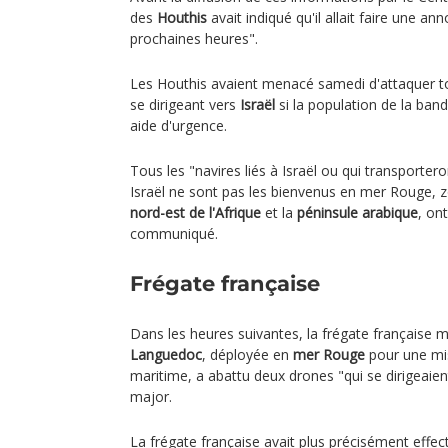
des
Houthis
avait indiqué qu'il allait faire une a
prochaines heures".
Les Houthis avaient menacé samedi d'attaquer to
se dirigeant vers
Israël
si la population de la ban
aide d'urgence.
Tous les "navires liés à Israël ou qui transporte
Israël ne sont pas les bienvenus en mer Rouge, z
nord-est de l'Afrique
et la
péninsule arabique
, on
communiqué.
Frégate française
Dans les heures suivantes, la frégate française
Languedoc
, déployée en
mer Rouge
pour une mis
maritime, a abattu deux drones "qui se dirigeaient 
major.
La frégate française avait plus précisément effect