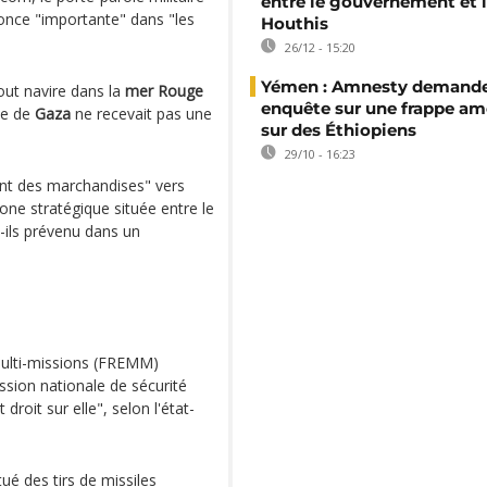
entre le gouvernement et 
nnonce "importante" dans "les
Houthis
26/12 - 15:20
Yémen : Amnesty demand
ut navire dans la
mer Rouge
enquête sur une frappe am
de de
Gaza
ne recevait pas une
sur des Éthiopiens
29/10 - 16:23
ront des marchandises" vers
one stratégique située entre le
t-ils prévenu dans un
 multi-missions (FREMM)
sion nationale de sécurité
droit sur elle", selon l'état-
ué des tirs de missiles