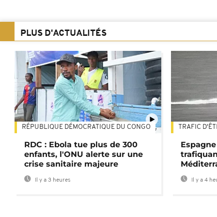
PLUS D'ACTUALITÉS
RÉPUBLIQUE DÉMOCRATIQUE DU CONGO
TRAFIC D'Ê
01:47
RDC : Ebola tue plus de 300
Espagne 
enfants, l'ONU alerte sur une
trafiqua
crise sanitaire majeure
Méditerr
Il y a 3 heures
Il y a 4 h