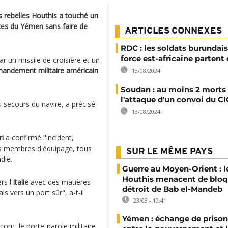
es rebelles Houthis a touché un
ôtes du Yémen sans faire de
ARTICLES CONNEXES
RDC : les soldats burundais
force est-africaine parten
par un missile de croisière et un
andement militaire américain
13/08/2024
Soudan : au moins 2 morts
l'attaque d'un convoi du C
u secours du navire, a précisé
13/08/2024
ri
a confirmé l'incident,
 les membres d'équipage, tous
SUR LE MÊME PAYS
die.
Guerre au Moyen-Orient : l
Houthis menacent de bloq
rs l'
Italie
avec des matières
détroit de Bab el-Mandeb
s vers un port sûr", a-t-il
23/03 - 12:41
Yémen : échange de prison
com, le porte-parole militaire