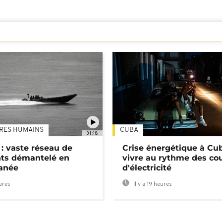
TRES HUMAINS
CUBA
01:18
: vaste réseau de
Crise énergétique à Cub
nts démantelé en
vivre au rythme des co
anée
d'électricité
eures
Il y a 19 heures