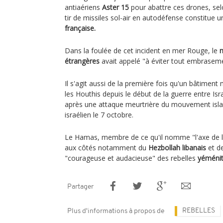
antiaériens
Aster 15
pour abattre ces drones, selo
tir de missiles sol-air en autodéfense constitue 
française.
Dans la foulée de cet incident en mer Rouge, le
m
étrangères
avait appelé "à éviter tout embraseme
Il s'agit aussi de la première fois qu'un bâtiment m
les Houthis depuis le début de la guerre entre Isr
après une attaque meurtrière du mouvement islam
israélien le 7 octobre.
Le Hamas, membre de ce qu'il nomme "l'axe de la
aux côtés notamment du
Hezbollah libanais
et de
"courageuse et audacieuse" des rebelles
yéméni
Partager
REBELLES
Plus d'informations à propos de