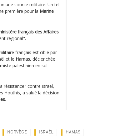
n une source militaire. Un tel
une première pour la
Marine
inistère français des Affaires
nt régional".
ilitaire français est ciblé par
aël et le
Hamas
, déclenchée
iste palestinien en sol
 résistance" contre Israël,
s Houthis, a salué la décision
tes
.
NORVÈGE
ISRAËL
HAMAS