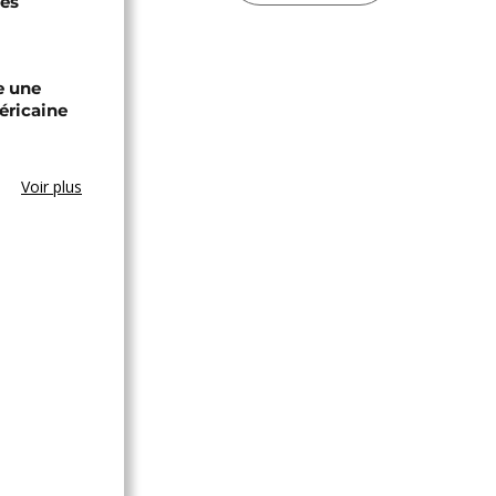
les
e une
éricaine
Voir plus