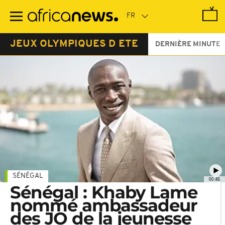
Passer
au
contenu
principal
JEUX OLYMPIQUES D ETE
DERNIÈRE MINUTE
SÉNÉGAL
00:48
Sénégal : Khaby Lame
nommé ambassadeur
des JO de la jeunesse