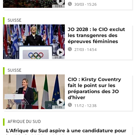
30/03 - 15:26
02:03
SUISSE
JO 2028 : le CIO exclut
les transgenres des
épreuves féminines
27/03 - 14:54
01:30
SUISSE
CIO : Kirsty Coventry
fait le point sur les
préparations des JO
d’hiver
11/12 - 12:38
01:05
AFRIQUE DU SUD
L'Afrique du Sud aspire à une candidature pour