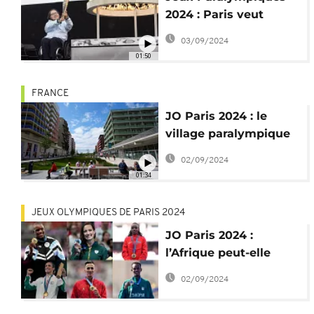
2024 : Paris veut
promouvoir l'inclusion
03/09/2024
des handicapés
01:50
FRANCE
JO Paris 2024 : le
village paralympique
attend les athlètes
02/09/2024
01:34
JEUX OLYMPIQUES DE PARIS 2024
JO Paris 2024 :
l’Afrique peut-elle
améliorer ses
02/09/2024
performances pour
2028 ?