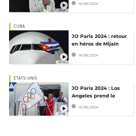
14/08/2024
Imane Khelif
00:20
CUBA
JO Paris 2024 : retour
en héros de Mijaín
López après sa 5e
14/08/2024
médaille d'or
01:12
ETATS-UNIS
JO Paris 2024 : Los
Angeles prend le
relais pour 2028
13/08/2024
01:02