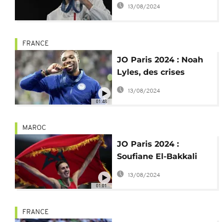
pour harcèlement en
13/08/2024
ligne
FRANCE
JO Paris 2024 : Noah
Lyles, des crises
d'asthme à l'or sur 100
13/08/2024
m
01:48
MAROC
JO Paris 2024 :
Soufiane El-Bakkali
accueilli en héros au
13/08/2024
Maroc
01:01
FRANCE