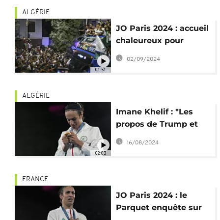
ALGÉRIE
JO Paris 2024 : accueil
chaleureux pour
Imane Khelif dans sa
02/09/2024
ville natale
01:51
ALGÉRIE
Imane Khelif : "Les
propos de Trump et
de Musk m'ont fait du
16/08/2024
mal"
02:03
FRANCE
JO Paris 2024 : le
Parquet enquête sur
le harcèlement contre