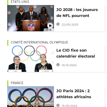
ETATS-UNIS
JO 2028 : les joueurs
de NFL pourront
participer au tournoi
22/05/2025
de flag football
01:46
COMITÉ INTERNATIONAL OLYMPIQUE
Le CIO fixe son
calendrier électoral
pour succéder à
10/10/2024
Thomas Bach
FRANCE
JO Paris 2024 : 2
athlètes africains
parmi les suspendus
19/09/2024