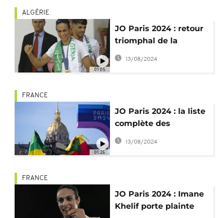
ALGÉRIE
JO Paris 2024 : retour
triomphal de la
boxeuse Imane Khelif
13/08/2024
en Algérie
01:05
FRANCE
JO Paris 2024 : la liste
complète des
médailles africaines
13/08/2024
01:26
FRANCE
JO Paris 2024 : Imane
Khelif porte plainte