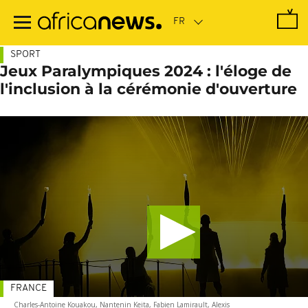
Passer
au
contenu
principal
SPORT
Jeux Paralympiques 2024 : l'éloge de
l'inclusion à la cérémonie d'ouverture
FRANCE
Charles-Antoine Kouakou, Nantenin Keita, Fabien Lamirault, Alexis