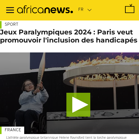
Passer
au
contenu
principal
SPORT
Jeux Paralympiques 2024 : Paris veut
promouvoir l'inclusion des handicapés
FRANCE
L'athlète paralympique britannique Helene Raynsford tient la torche paralympique