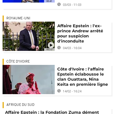
00:41
03/03 - 11:03
ROYAUME-UNI
Affaire Epstein : l'ex-
prince Andrew arrêté
pour suspicion
d'inconduite
04/03 - 16:04
01:17
CÔTE D'IVOIRE
Côte d'Ivoire : l'affaire
Epstein éclabousse le
clan Ouattara, Nina
Keita en première ligne
14/02 - 16:24
AFRIQUE DU SUD
Affaire Epstein : la Fondation Zuma dément