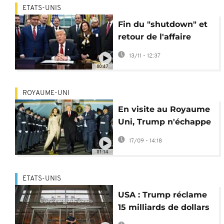
ETATS-UNIS
Fin du "shutdown" et
retour de l'affaire
Epstein, Trump
13/11 - 12:37
contre-attaque
00:47
ROYAUME-UNI
En visite au Royaume
Uni, Trump n'échappe
pas à l'affaire Epstein
17/09 - 14:18
01:14
ETATS-UNIS
USA : Trump réclame
15 milliards de dollars
au New York Times