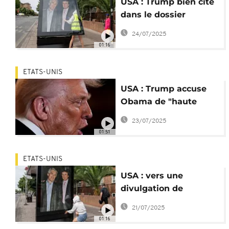
USA : Trump bien cité
dans le dossier
Epstein, affirme le
24/07/2025
WSJ
01:16
ETATS-UNIS
USA : Trump accuse
Obama de "haute
trahison", sans fournir
23/07/2025
de preuves
01:51
ETATS-UNIS
USA : vers une
divulgation de
nouveaux documents
21/07/2025
dans l'affaire Epstein ?
01:16