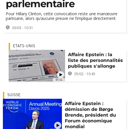
parlementaire
Pour Hillary Clinton, cette convocation reste une manœuvre
partisane, alors qu’aucune preuve ne l’implique directement
03/03 - 10:31
ETATS-UNIS
Affaire Epstein : la
liste des personnalités
publiques s'allonge
05/02 - 10:45
01:12
SUISSE
Affaire Epstein :
démission de Børge
Brende, président du
Forum économique
mondial