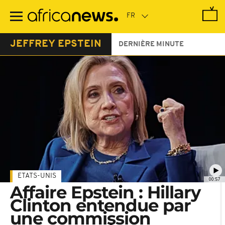
Passer
au
contenu
principal
JEFFREY EPSTEIN
DERNIÈRE MINUTE
ETATS-UNIS
00:57
Affaire Epstein : Hillary
Clinton entendue par
une commission