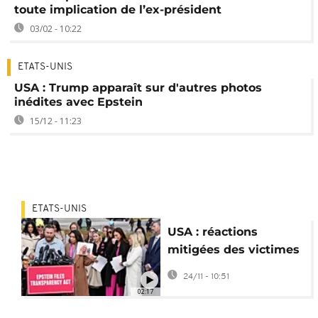
toute implication de l’ex-président
03/02 - 10:22
ETATS-UNIS
USA : Trump apparaît sur d'autres photos
inédites avec Epstein
15/12 - 11:23
ETATS-UNIS
USA : réactions
mitigées des victimes
à la publication des
24/11 - 10:51
dossiers Epstein
02:17