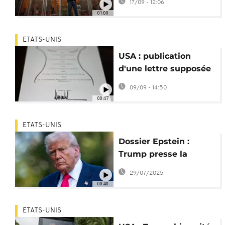
17/09 - 12:06
pour diffamation
01:00
ETATS-UNIS
USA : publication
d'une lettre supposée
écrite par Trump à
09/09 - 14:50
Epstein
00:47
ETATS-UNIS
Dossier Epstein :
Trump presse la
justice pour une
29/07/2025
déposition de
00:40
Murdoch
ETATS-UNIS