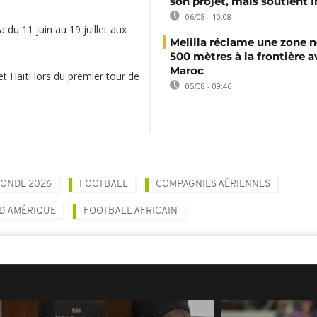
son projet, mais soutient 
06/08 - 10:08
du 11 juin au 19 juillet aux
Melilla réclame une zone n
500 mètres à la frontière a
Maroc
et Haïti lors du premier tour de
05/08 - 09:46
ONDE 2026
FOOTBALL
COMPAGNIES AÉRIENNES
 D'AMÉRIQUE
FOOTBALL AFRICAIN