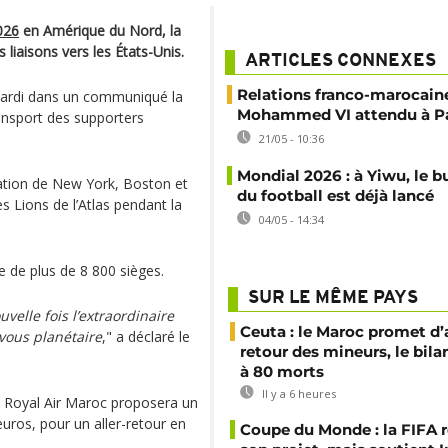
026
en Amérique du Nord, la
liaisons vers les États-Unis.
ARTICLES CONNEXES
Relations franco-marocaines
ardi dans un communiqué la
Mohammed VI attendu à Pa
ansport des supporters
21/05 - 10:36
Mondial 2026 : à Yiwu, le b
nation de New York, Boston et
du football est déjà lancé
es Lions de l’Atlas pendant la
04/05 - 14:34
e de plus de 8 800 sièges.
SUR LE MÊME PAYS
lle fois l’extraordinaire
Ceuta : le Maroc promet d’
-vous planétaire
," a déclaré le
retour des mineurs, le bil
à 80 morts
Il y a 6 heures
i. Royal Air Maroc proposera un
euros, pour un aller-retour en
Coupe du Monde : la FIFA 