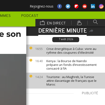
Rejoignez-nous
AMMES
PODCAST
EN DIRECT
DERNIÈRE MINUTE
ce son
7 août 2026
Crise énergétique à Cuba : vivre au
16:55
rythme des coupures d'électricité
Kenya : la Bourse de Nairobi
16:40
prépare un fonds d’investissement
consacré à l’IA
Tourisme : au Maghreb, la Tunisie
14:24
attire davantage de français que le
Maroc
PUBLICITÉ