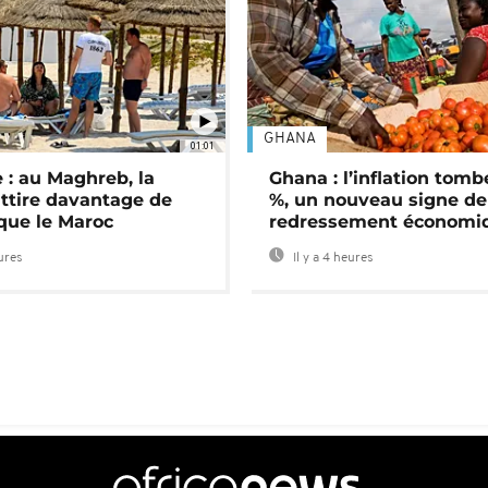
GHANA
01:01
 : au Maghreb, la
Ghana : l’inflation tomb
attire davantage de
%, un nouveau signe de
 que le Maroc
redressement économi
eures
Il y a 4 heures