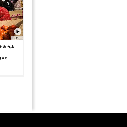
00:51
e à 4,6
que