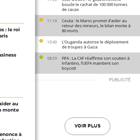
boucle le rachat de 100 000 tonnes
de cacao
Ceuta : le Maroc promet d’aider au
11:16
retour des mineurs, le bilan monte à
 : le roi
80 morts
ris
L’Ouganda autorise le déploiement
10:43
de troupes à Gaza
usiness
FIFA : La CAF réaffirme son soutien à
08:59
Infantino, l’UEFA maintient son
boycott
PUBLICITÉ
aider au
an monte
VOIR PLUS
renonce à