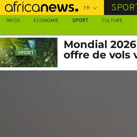
Passer
SPOR
au
contenu
INFOS
ECONOMIE
SPORT
CULTURE
principal
Mondial 2026 
offre de vols 