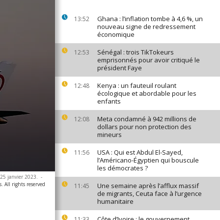
Ghana : l’inflation tombe à 4,6 %, un
13:52
nouveau signe de redressement
économique
Sénégal : trois TikTokeurs
12:53
emprisonnés pour avoir critiqué le
président Faye
Kenya : un fauteuil roulant
12:48
écologique et abordable pour les
enfants
Meta condamné à 942 millions de
12:08
dollars pour non protection des
mineurs
USA : Qui est Abdul El-Sayed,
11:56
l’Américano-Égyptien qui bouscule
les démocrates ?
 25 janvier 2023.
-
. All rights reserved
Une semaine après l’afflux massif
11:45
de migrants, Ceuta face à l’urgence
humanitaire
Côte d’Ivoire : le gouvernement
11:33