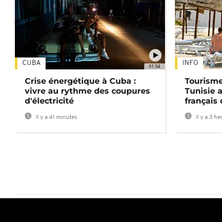
CUBA
INFO
01:54
Crise énergétique à Cuba :
Tourisme
vivre au rythme des coupures
Tunisie 
d'électricité
français
Il y a 41 minutes
Il y a 3 h