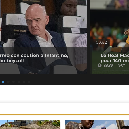
00:52
irme son soutien à Infantino,
Le Real Mad
on boycott
pour 140 mi
06/08 - 13:57