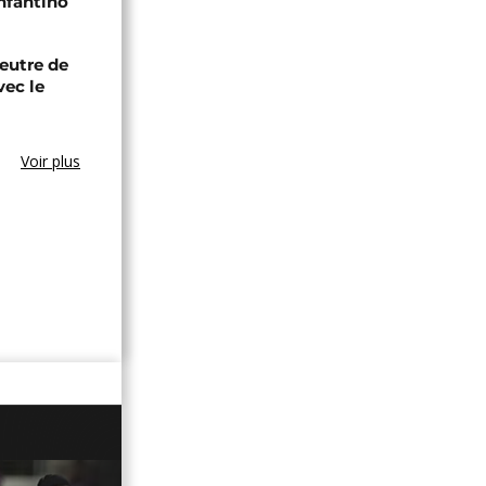
Infantino
eutre de
vec le
Voir plus