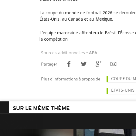
La coupe du monde de football 2026 se déroulera 
États-Unis, au Canada et au
Mexique
.
L'équipe marocaine affrontera le Brésil, l'Écosse 
la compétition.
Sources additionnelles
• APA
Partager
COUPE DU M
Plus d'informations à propos de
ETATS-UNIS
SUR LE MÊME THÈME