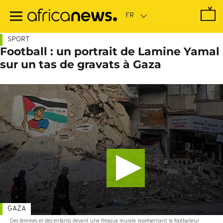
Passer
au
contenu
principal
SPORT
Football : un portrait de Lamine Yamal
sur un tas de gravats à Gaza
GAZA
Des femmes et des enfants devant une fresque murale représentant le footballeur