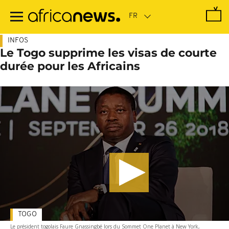
Passer
au
contenu
principal
INFOS
Le Togo supprime les visas de courte
durée pour les Africains
TOGO
Le président togolais Faure Gnassingbé lors du Sommet One Planet à New York,