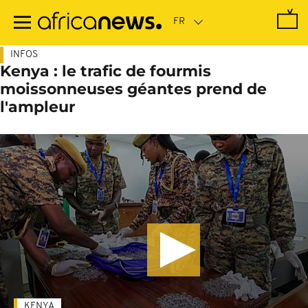
Passer
au
contenu
principal
INFOS
Kenya : le trafic de fourmis
moissonneuses géantes prend de
l'ampleur
KENYA