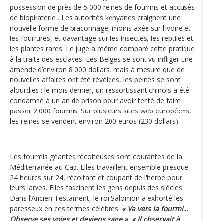
possession de près de 5 000 reines de fourmis et accusés
de biopiraterie . Les autorités kenyanes craignent une
nouvelle forme de braconnage, moins axée sur l’ivoire et
les fourrures, et davantage sur les insectes, les reptiles et
les plantes rares. Le juge a même comparé cette pratique
à la traite des esclaves. Les Belges se sont vu infliger une
amende d’environ 8 000 dollars, mais à mesure que de
nouvelles affaires ont été révélées, les peines se sont
alourdies : le mois dernier, un ressortissant chinois a été
condamné à un an de prison pour avoir tenté de faire
passer 2 000 fourmis. Sur plusieurs sites web européens,
les reines se vendent environ 200 euros (230 dollars).
Les fourmis géantes récolteuses sont courantes de la
Méditerranée au Cap. Elles travaillent ensemble presque
24 heures sur 24, récoltant et coupant de l'herbe pour
leurs larves. Elles fascinent les gens depuis des siècles.
Dans l’Ancien Testament, le roi Salomon a exhorté les
paresseux en ces termes célèbres :
« Va vers la fourmi…
Observe ses voies et deviens sage ». « Il observait à